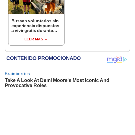
Buscan voluntarios sin
experiencia dispuestos
a vivir gratis durante
una semana: para
LEER MÁS
cuidar caballos, burros
y otros animales
rescatados en un
refugio por 2 horas