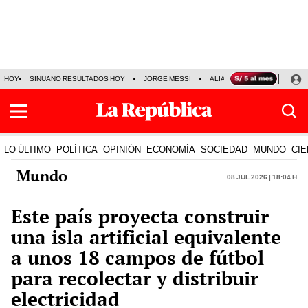
HOY
SINUANO RESULTADOS HOY
JORGE MESSI
ALIANZA LIMA VS SPORT BO
LO ÚLTIMO
POLÍTICA
OPINIÓN
ECONOMÍA
SOCIEDAD
MUNDO
CIE
Mundo
08 Jul 2026 | 18:04 h
Este país proyecta construir
una isla artificial equivalente
a unos 18 campos de fútbol
para recolectar y distribuir
electricidad