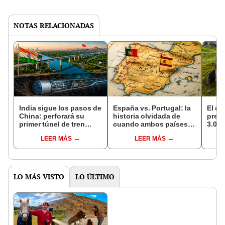
NOTAS RELACIONADAS
India sigue los pasos de
España vs. Portugal: la
El ca
China: perforará su
historia olvidada de
prein
primer túnel de tren
cuando ambos países
3.000
submarino a 56 metros
compartieron rey y
aún e
LEER MÁS
LEER MÁS
bajo el mar con
fueron una
cient
máquinas de 3.000
superpotencia durante
posib
toneladas
60 años
océa
LO MÁS VISTO
LO ÚLTIMO