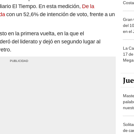
Costa
diario El Tiempo. En esta medición,
De la
eda
con un 52,6% de intención de voto, frente a un
Gran 
del 10
en el
to en la primera vuelta, en la que el
ró del liderato y dejó en segundo lugar al
La Ca
etro.
17 de 
Mega 
Ju
Maste
palab
nuest
Solita
de ca