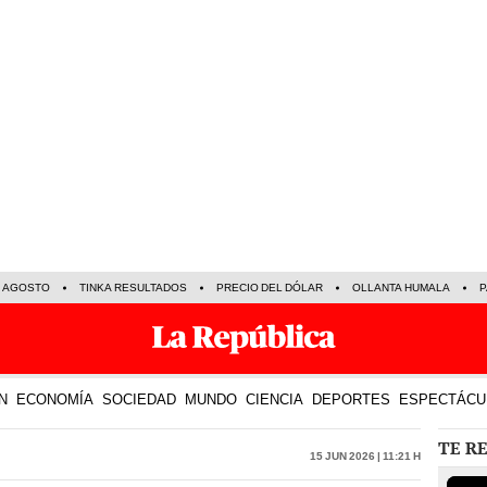
E AGOSTO
TINKA RESULTADOS
PRECIO DEL DÓLAR
OLLANTA HUMALA
P
N
ECONOMÍA
SOCIEDAD
MUNDO
CIENCIA
DEPORTES
ESPECTÁCU
TE R
15 Jun 2026 | 11:21 h