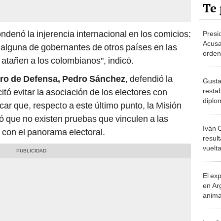
Te 
denó la injerencia internacional en los comicios:
Presi
Acusa
 alguna de gobernantes de otros países en las
orden
 atañen a los colombianos", indicó.
Gusta
injere
tro de Defensa, Pedro Sánchez
, defendió la
Gusta
resta
citó evitar la asociación de los electores con
diplo
car que, respecto a este último punto, la Misión
Rober
 que no existen pruebas que vinculen a las
elecc
Iván 
 con el panorama electoral.
resul
vuelt
que G
el fra
El ex
en Ar
anima
bosqu
Patag