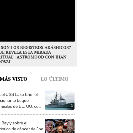
 SON LOS REGISTROS AKÁSHICOS?
UE REVELA ESTA MIRADA
RITUAL | ASTROMOOD CON JHAN
DOVAL
 MÁS VISTO
LO ÚLTIMO
s el USS Lake Erie, el
sionante buque
1
misiles de EE. UU. con
e Trump busca asustar a
ro
 Bayly sobre el
óstico de cáncer de Joe