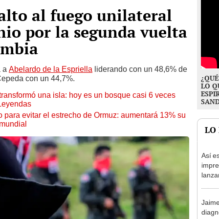
lto al fuego unilateral
unio por la segunda vuelta
ombia
a a
Abelardo de la Espriella
liderando con un 48,6% de
¿QUÉ
 Cepeda con un 44,7%.
LO Q
ESPI
transformó una isla: hoy es un bosque casi 6 veces
SAN
 Leyendas
o para evitar el estrecho de Ormuz: aumentará 13% su
 mundial
LO
Así e
impre
lanza
el qu
Madu
Jaime
diagn