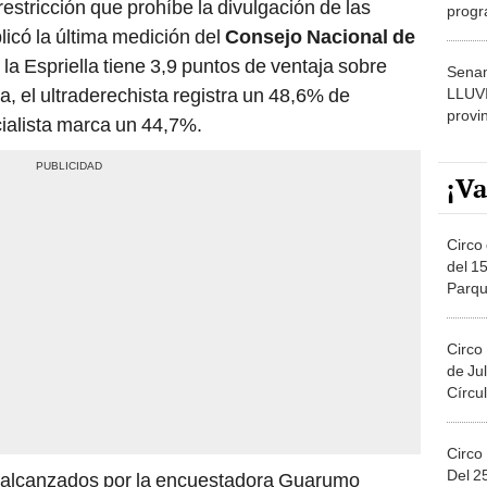
estricción que prohíbe la divulgación de las
progr
dónde
licó la última medición del
Consejo Nacional de
 la Espriella tiene 3,9 puntos de ventaja sobre
Senam
, el ultraderechista registra un 48,6% de
LLUV
provi
icialista marca un 44,7%.
¡Va
Circo 
del 15
Parqu
Migue
Circo
de Jul
Círcul
Circo
Del 2
s alcanzados por la encuestadora Guarumo