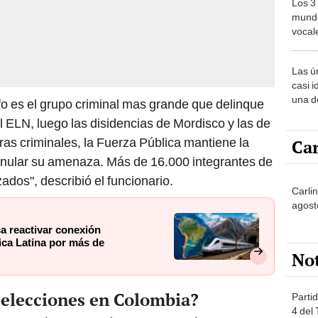
Los 3
mundo
vocal
Améri
Las ú
casi i
una d
lfo es el grupo criminal mas grande que delinque
muy s
el ELN, luego las disidencias de Mordisco y las de
uras criminales, la Fuerza Pública mantiene la
Car
anular su amenaza. Más de 16.000 integrantes de
ados", describió el funcionario.
Carlin
agost
a reactivar conexión
ica Latina por más de
No
 elecciones en Colombia?
Partid
4 del