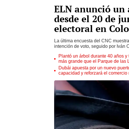
ELN anunció un a
desde el 20 de j
electoral en Col
La última encuesta del CNC muestr
intención de voto, seguido por Iván
Plantó un árbol durante 40 años y 
más grande que el Parque de las
Dubái apuesta por un nuevo puert
capacidad y reforzará el comercio