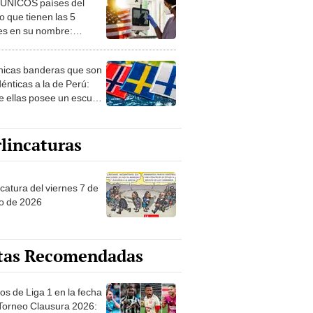
 ÚNICOS países del
 que tienen las 5
es en su nombre:
ca cuenta con uno
nicas banderas que son
dénticas a la de Perú:
e ellas posee un escudo
imilar
lincaturas
catura del viernes 7 de
o de 2026
tas Recomendadas
os de Liga 1 en la fecha
 Torneo Clausura 2026: