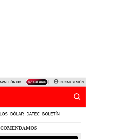
APA LEÓN XIV
NALDY SALDAÑA
INICIAR SESIÓN
LA BELLA LUZ
MAGALY MEDINA
HORÓS
LOS
DÓLAR
DATEC
BOLETÍN
ECOMENDAMOS