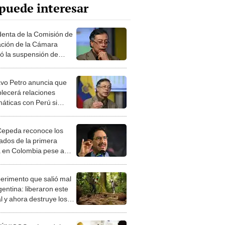
puede interesar
denta de la Comisión de
ción de la Cámara
ó la suspensión de
vo Petro por presunta
ncia electoral
vo Petro anuncia que
blecerá relaciones
máticas con Perú si
to Sánchez gana las
iones
Cepeda reconoce los
tados de la primera
a en Colombia pese a
ustavo Petro insiste con
ude
perimento que salió mal
gentina: liberaron este
l y ahora destruye los
es milenarios de la
onia