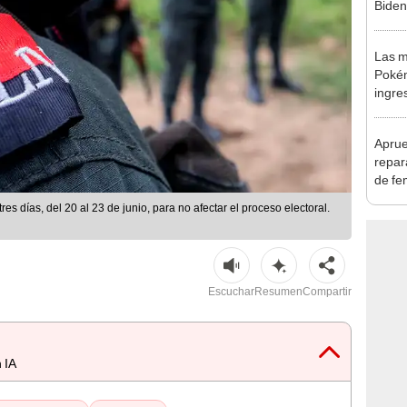
Biden
dejar
Las m
Pokém
ingre
gener
mayor
Aprue
repar
de fe
res días, del 20 al 23 de junio, para no afectar el proceso electoral.
Escuchar
Resumen
Compartir
 IA