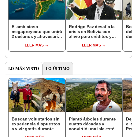
El ambicioso
Rodrigo Paz desafía la
Boliv
megaproyecto que unirá
crisis en Bolivia con
del E
2 océanos y atravesaría
alivio para créditos y
desbl
3 países de América
una ofensiva contra los
sema
LEER MÁS
LEER MÁS
Latina con apoyo de
bloqueos
que e
China: invertirán
de R
US$3.500 millones
LO MÁS VISTO
LO ÚLTIMO
Buscan voluntarios sin
Plantó árboles durante
Dejó 
experiencia dispuestos
cuatro décadas y
el de
a vivir gratis durante
convirtió una isla estéril
Perú:
una semana: para
en un inmenso bosque:
un re