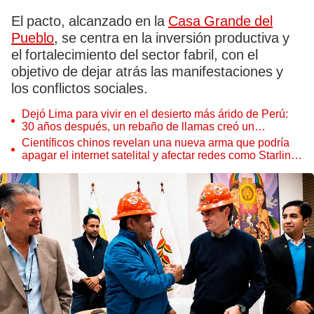
El pacto, alcanzado en la
Casa Grande del
Pueblo
, se centra en la inversión productiva y
el fortalecimiento del sector fabril, con el
objetivo de dejar atrás las manifestaciones y
los conflictos sociales.
Dejó Lima para vivir en el desierto más árido de Perú:
30 años después, un rebaño de llamas creó un
sorprendente ecosistema
Científicos chinos revelan una nueva arma que podría
apagar el internet satelital y afectar redes como Starlink
de Elon Musk