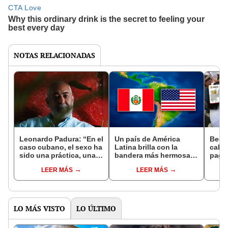
NOTAS RELACIONADAS
Leonardo Padura: “En el
Un país de América
Beca 
caso cubano, el sexo ha
Latina brilla con la
calen
sido una práctica, una
bandera más hermosa
pago
válvula de escape para
del mundo tras superar
consu
LEER MÁS
LEER MÁS
la vida cotidiana de las
a Perú y Estados Unidos
depó
personas"
LO MÁS VISTO
LO ÚLTIMO