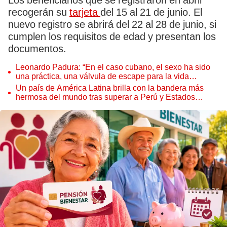
Los beneficiarios que se registraron en abril
recogerán su
tarjeta
del 15 al 21 de junio. El
nuevo registro se abrirá del 22 al 28 de junio, si
cumplen los requisitos de edad y presentan los
documentos.
Leonardo Padura: “En el caso cubano, el sexo ha sido
una práctica, una válvula de escape para la vida
cotidiana de las personas"
Un país de América Latina brilla con la bandera más
hermosa del mundo tras superar a Perú y Estados
Unidos