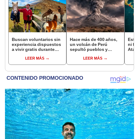
Buscan voluntarios sin
Hace más de 400 años,
Este 
experiencia dispuestos
un volcán de Perú
ni fu
a vivir gratis durante
sepultó pueblos y
Atahu
una semana: para
provocó uno de los
de l
LEER MÁS
LEER MÁS
cuidar caballos, burros
veranos más fríos de la
pode
y otros animales
historia: sigue bajo
anti
rescatados en un
monitoreo
refugio por 2 horas