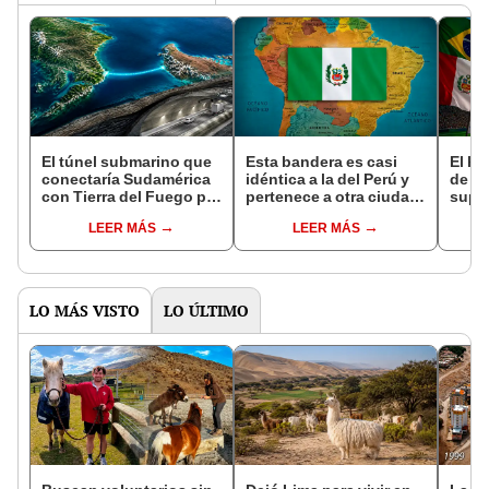
El túnel submarino que
Esta bandera es casi
El h
conectaría Sudamérica
idéntica a la del Perú y
de Am
con Tierra del Fuego por
pertenece a otra ciudad
super
US$500 millones y sería
de América Latina
en el
LEER MÁS
LEER MÁS
vital para la economía
desde hace más de 50
ento
de la región
años
2026
LO MÁS VISTO
LO ÚLTIMO