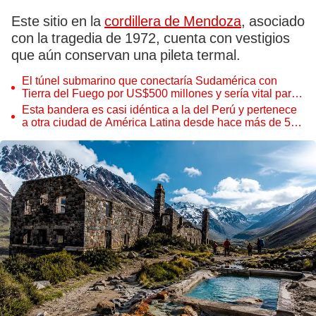
Este sitio en la
cordillera de Mendoza
, asociado
con la tragedia de 1972, cuenta con vestigios
que aún conservan una pileta termal.
El túnel submarino que conectaría Sudamérica con
Tierra del Fuego por US$500 millones y sería vital para
la economía de la región
Esta bandera es casi idéntica a la del Perú y pertenece
a otra ciudad de América Latina desde hace más de 50
años