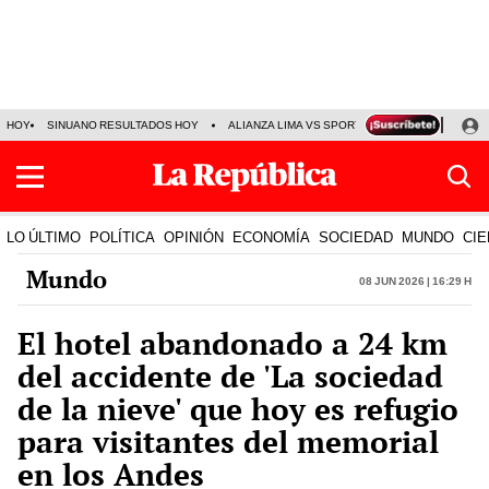
HOY
SINUANO RESULTADOS HOY
ALIANZA LIMA VS SPORT BOYS
JORGE MES
LO ÚLTIMO
POLÍTICA
OPINIÓN
ECONOMÍA
SOCIEDAD
MUNDO
CIE
Mundo
08 Jun 2026 | 16:29 h
El hotel abandonado a 24 km
del accidente de 'La sociedad
de la nieve' que hoy es refugio
para visitantes del memorial
en los Andes