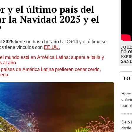
r y el último país del
r la Navidad 2025 y el
?
d 2025
tiene un huso horario UTC+14 y el último se
¿QUÉ
os tiene vínculos con
EE.UU.
LO Q
ESPI
l mundo está en América Latina: supera a Italia y
SAN
s al año
países de América Latina prefieren cenar cerdo,
uena
LO
Hace 
volcá
puebl
veran
histo
Dejó L
desie