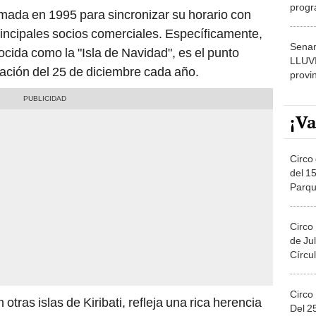
progr
omada en 1995 para sincronizar su horario con
dónde
principales socios comerciales. Específicamente,
Senam
ocida como la "Isla de Navidad", es el punto
LLUV
ación del 25 de diciembre cada año.
provi
¡Va
Circo 
del 15
Parqu
Migue
Circo
de Jul
Círcul
Circo
 otras islas de Kiribati, refleja una rica herencia
Del 2