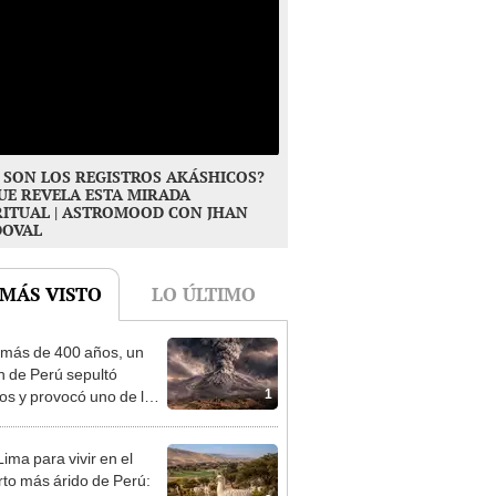
 SON LOS REGISTROS AKÁSHICOS?
UE REVELA ESTA MIRADA
RITUAL | ASTROMOOD CON JHAN
DOVAL
 MÁS VISTO
LO ÚLTIMO
más de 400 años, un
n de Perú sepultó
1
os y provocó uno de los
os más fríos de la
ria: sigue bajo monitoreo
ima para vivir en el
rto más árido de Perú: