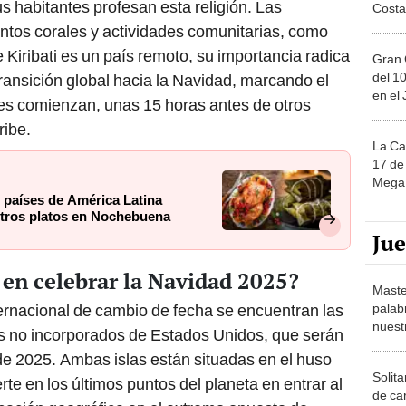
us habitantes profesan esta religión. Las
Costa
ntos corales y actividades comunitarias, como
 Kiribati es un país remoto, su importancia radica
Gran 
del 10
ransición global hacia la Navidad, marcando el
en el
des comienzan, unas 15 horas antes de otros
ribe.
La Ca
17 de 
Mega 
 países de América Latina
 otros platos en Nochebuena
Ju
s en celebrar la Navidad 2025?
Maste
palab
nternacional de cambio de fecha se encuentran las
nuest
rios no incorporados de Estados Unidos, que serán
 de 2025. Ambas islas están situadas en el huso
Solita
erte en los últimos puntos del planeta en entrar al
de ca