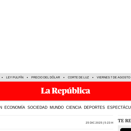
LEY PULPÍN
PRECIO DEL DÓLAR
CORTE DE LUZ
VIERNES 7 DE AGOSTO
N
ECONOMÍA
SOCIEDAD
MUNDO
CIENCIA
DEPORTES
ESPECTÁCU
TE R
25 Dic 2025 | 5:23 h