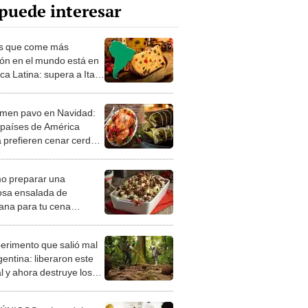
puede interesar
ís que come más
ón en el mundo está en
a Latina: supera a Italia
le con más de 30.000
adas al año
men pavo en Navidad:
 países de América
a prefieren cenar cerdo,
es u otros platos en
ebuena
 preparar una
iosa ensalada de
na para tu cena
eña del 2025?
perimento que salió mal
gentina: liberaron este
l y ahora destruye los
es milenarios de la
onia