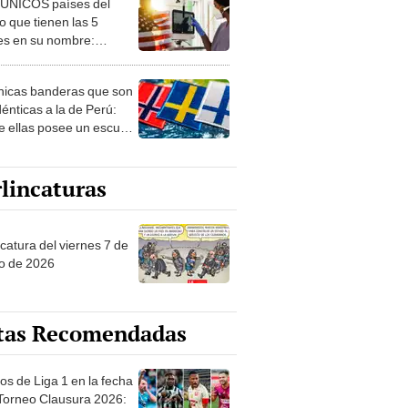
 ÚNICOS países del
 que tienen las 5
es en su nombre:
ca cuenta con uno
nicas banderas que son
dénticas a la de Perú:
e ellas posee un escudo
imilar
lincaturas
catura del viernes 7 de
o de 2026
tas Recomendadas
os de Liga 1 en la fecha
 Torneo Clausura 2026: