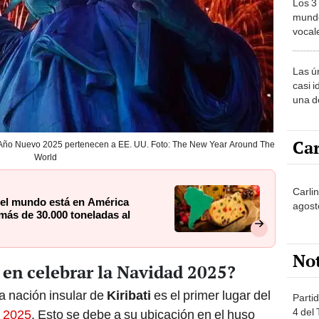
Los 3
mundo
vocal
Améri
Las ú
casi i
una d
muy s
Car
 Año Nuevo 2025 pertenecen a EE. UU. Foto: The New Year Around The
World
Carlin
 el mundo está en América
agost
 más de 30.000 toneladas al
No
s en celebrar la Navidad 2025?
a nación insular de
Kiribati
es el primer lugar del
Partid
4 del
e 2025
. Esto se debe a su ubicación en el huso