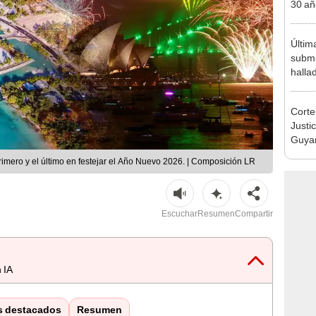
30 añ
de ll
sorpr
Última
subma
halla
desap
Corte
Justic
Guyan
refer
rimero y el último en festejar el Año Nuevo 2026. | Composición LR
Escuchar
Resumen
Compartir
 IA
s destacados
Resumen