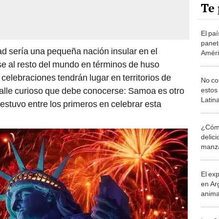
Te 
El pa
panet
dad sería una pequeña nación insular en el
Améric
y Chi
se al resto del mundo en términos de huso
tonel
s celebraciones tendrán lugar en territorios de
No co
talle curioso que debe conocerse: Samoa es otro
estos
Latin
estuvo entre los primeros en celebrar esta
tamal
Noch
¿Cómo
delic
manza
navid
El ex
en Ar
anima
bosqu
Patag