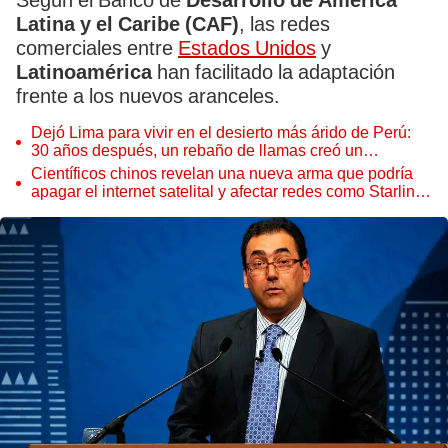
Según el Banco de
Desarrollo de América
Latina y el Caribe (CAF)
, las redes
comerciales entre
Estados Unidos
y
Latinoamérica
han facilitado la adaptación
frente a los nuevos aranceles.
Dejó Lima para vivir en el desierto más árido de Perú:
30 años después, un rebaño de llamas creó un
sorprendente ecosistema
Científicos chinos revelan una nueva arma que podría
apagar el internet satelital y afectar redes como Starlink
de Elon Musk