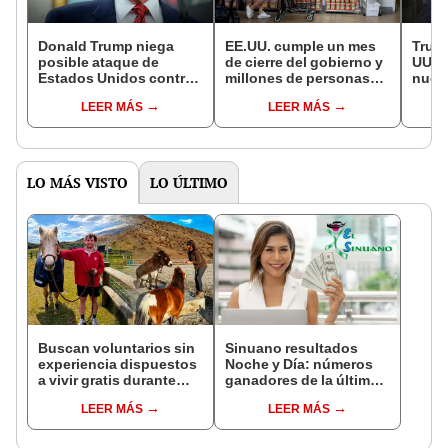
Donald Trump niega
EE.UU. cumple un mes
Trum
posible ataque de
de cierre del gobierno y
UU. 
Estados Unidos contra
millones de personas
nucle
Venezuela tras
quedarán sin ayuda
de n
LEER MÁS
LEER MÁS
versiones de medios
alimentaria
Rusia
estadounidenses
LO MÁS VISTO
LO ÚLTIMO
Buscan voluntarios sin
Sinuano resultados
experiencia dispuestos
Noche y Día: números
a vivir gratis durante
ganadores de la última
una semana: para
lotería de Colombia de
LEER MÁS
LEER MÁS
cuidar caballos, burros
HOY viernes 7 de agosto
y otros animales
rescatados en un