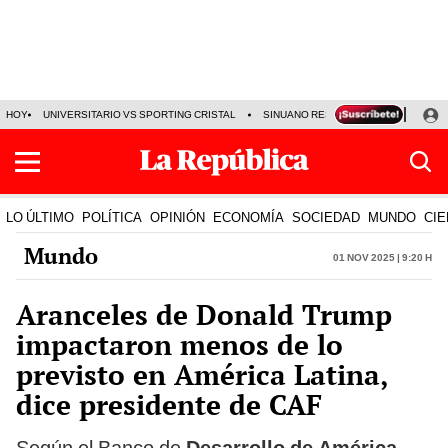
HOY
UNIVERSITARIO VS SPORTING CRISTAL
SINUANO RESULTADOS HOY
CA
LO ÚLTIMO
POLÍTICA
OPINIÓN
ECONOMÍA
SOCIEDAD
MUNDO
CIE
Mundo
01 Nov 2025 | 9:20 h
Aranceles de Donald Trump
impactaron menos de lo
previsto en América Latina,
dice presidente de CAF