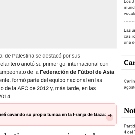
Los 3
mundo
vocal
Améri
Las ú
casi i
una d
muy s
al de Palestina se destacó por sus
Car
elantero anotó su primer gol internacional con
Campeonato de la
Federación de Fútbol de Asia
nte, formó parte del equipo nacional en las
Carli
agost
ío de la AFC de 2012 y, más tarde, en las
2014.
No
elí cavando su propia tumba en la Franja de Gaza:
Partid
4 del