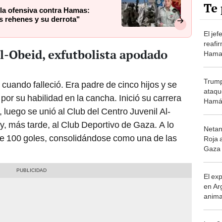
Te 
ma la ofensiva contra Hamas:
s rehenes y su derrota"
El jef
reafir
l-Obeid, exfutbolista apodado
Hamas
vida 
derro
Trump
cuando falleció. Era padre de cinco hijos y se
ataqu
por su habilidad en la cancha. Inició su carrera
Hamás
, luego se unió al Club del Centro Juvenil Al-
inten
Gaza,
y, más tarde, al Club Deportivo de Gaza. A lo
Netan
de 100 goles, consolidándose como una de las
Roja 
Gaza t
mund
impas
El ex
en Ar
anima
bosqu
Patag