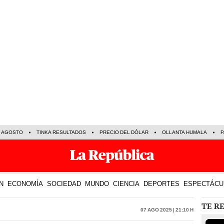
E AGOSTO
TINKA RESULTADOS
PRECIO DEL DÓLAR
OLLANTA HUMALA
P
N
ECONOMÍA
SOCIEDAD
MUNDO
CIENCIA
DEPORTES
ESPECTÁCU
TE R
07 Ago 2025 | 21:10 h