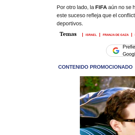
Por otro lado, la
FIFA
aún no se h
este suceso refleja que el confli
deportivos.
ISRAEL
FRANJA DE GAZA
Prefi
Goog