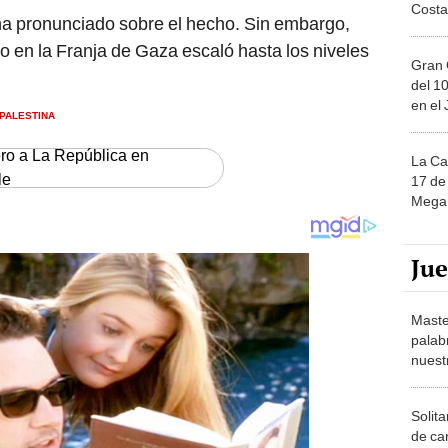
Costa
a pronunciado sobre el hecho. Sin embargo,
cto en la Franja de Gaza escaló hasta los niveles
Gran 
del 10
en el
PALESTINA
ero a La República en
La Ca
le
17 de 
Mega 
Ju
Maste
palab
nuest
Solita
de ca