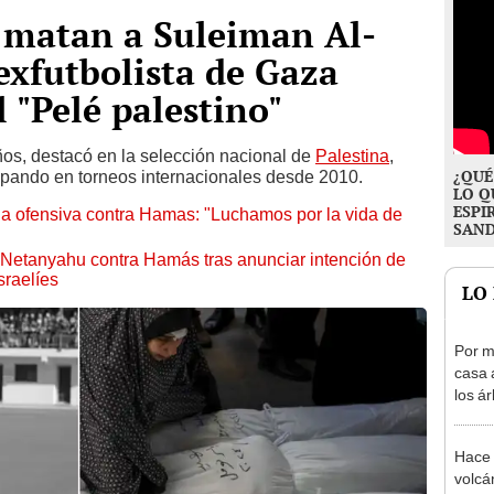
s matan a Suleiman Al-
 exfutbolista de Gaza
 "Pelé palestino"
os, destacó en la selección nacional de
Palestina
,
¿QUÉ
ipando en torneos internacionales desde 2010.
LO Q
ESPI
ma la ofensiva contra Hamas: "Luchamos por la vida de
SAN
Netanyahu contra Hamás tras anunciar intención de
sraelíes
LO
Por m
casa a
los á
termi
más 
Hace 
volcá