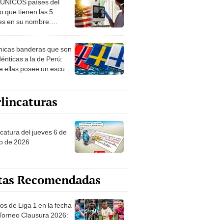
 ÚNICOS países del
 que tienen las 5
es en su nombre:
ca cuenta con uno
nicas banderas que son
dénticas a la de Perú:
e ellas posee un escudo
imilar
lincaturas
ncatura del jueves 6 de
o de 2026
tas Recomendadas
os de Liga 1 en la fecha
 Torneo Clausura 2026: