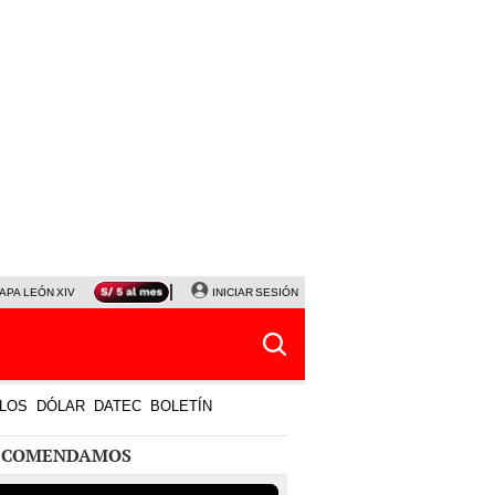
APA LEÓN XIV
NALDY SALDAÑA
INICIAR SESIÓN
LA BELLA LUZ
MAGALY MEDINA
HORÓS
LOS
DÓLAR
DATEC
BOLETÍN
ECOMENDAMOS