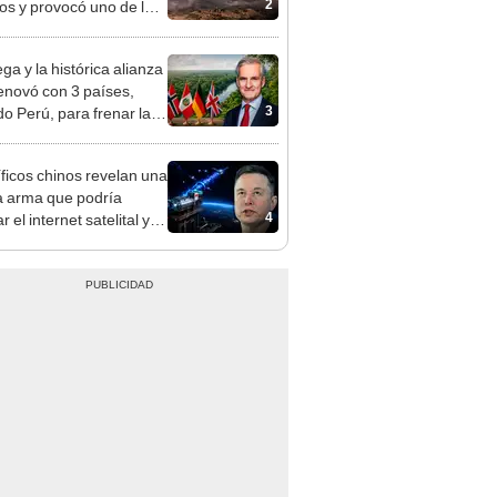
2
os y provocó uno de los
os más fríos de la
ria: sigue bajo monitoreo
ga y la histórica alianza
enovó con 3 países,
3
do Perú, para frenar la
estación de la Amazonía
30
íficos chinos revelan una
 arma que podría
4
 el internet satelital y
ar redes como Starlink
on Musk