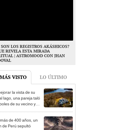
 SON LOS REGISTROS AKÁSHICOS?
UE REVELA ESTA MIRADA
RITUAL | ASTROMOOD CON JHAN
DOVAL
 MÁS VISTO
LO ÚLTIMO
ejorar la vista de su
l lago, una pareja taló
1
rboles de su vecino y
nó con una multa de
de US$600.000
más de 400 años, un
n de Perú sepultó