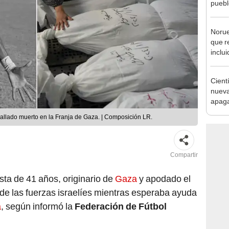
puebl
veran
histo
Norue
que r
inclui
defor
al 20
Cient
nueva
apagar
afect
 hallado muerto en la Franja de Gaza. | Composición LR.
de El
Compartir
ista de 41 años, originario de
Gaza
y apodado el
s de las fuerzas israelíes mientras esperaba ayuda
a
, según informó la
Federación de Fútbol