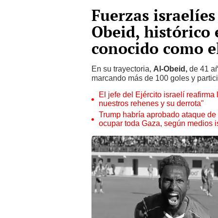
Fuerzas israelíe
Obeid, histórico
conocido como el
En su trayectoria,
Al-Obeid,
de 41 añ
marcando más de 100 goles y partic
El jefe del Ejército israelí reafir
nuestros rehenes y su derrota"
Trump habría aprobado ataque de 
ocupar toda Gaza, según medios i