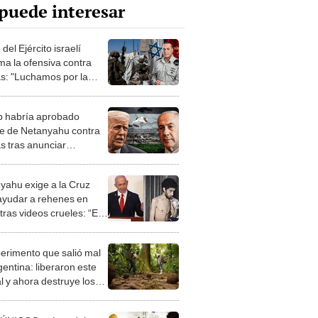
puede interesar
e del Ejército israelí
ma la ofensiva contra
: "Luchamos por la
de nuestros rehenes y su
ta"
 habría aprobado
e de Netanyahu contra
 tras anunciar
ción de ocupar toda
 según medios israelíes
yahu exige a la Cruz
ayudar a rehenes en
ras videos crueles: “El
o no puede permanecer
ible”
perimento que salió mal
gentina: liberaron este
l y ahora destruye los
es milenarios de la
onia