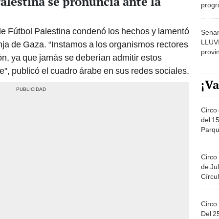
alestina se pronuncia ante la
progr
dónde
 de Fútbol Palestina condenó los hechos y lamentó
Senam
LLUV
anja de Gaza. “Instamos a los organismos rectores
provi
ión, ya que jamás se deberían admitir estos
e", publicó el cuadro árabe en sus redes sociales.
¡Va
Circo 
del 15
Parqu
Migue
Circo
de Jul
Círcul
Circo
Del 2