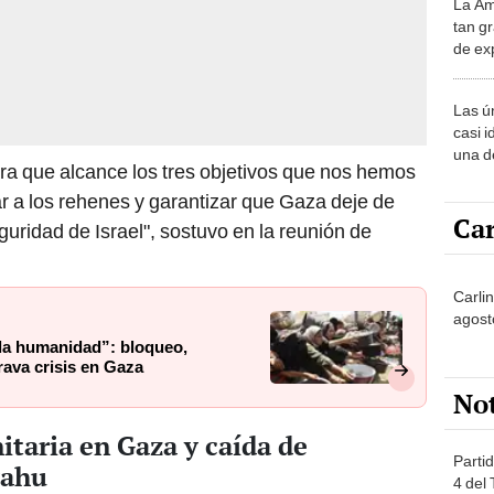
La Am
desie
tan gr
más v
de ex
encont
podrí
Las ú
sabía
casi i
una d
ara que alcance los tres objetivos que nos hemos
muy s
rar a los rehenes y garantizar que Gaza deje de
Car
ridad de Israel", sostuvo en la reunión de
Carlin
agost
 la humanidad”: bloqueo,
ava crisis en Gaza
No
taria en Gaza y caída de
Partid
yahu
4 del