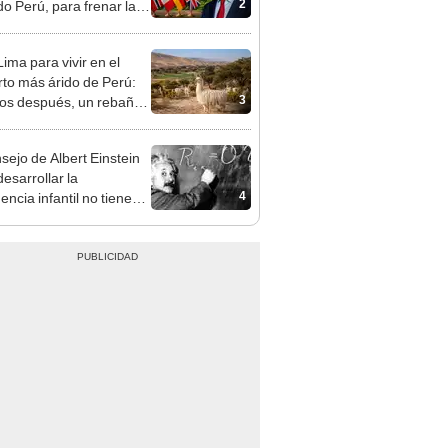
2
do Perú, para frenar la
estación de la Amazonía
30
ima para vivir en el
rto más árido de Perú:
3
os después, un rebaño
amas creó un
endente ecosistema
nsejo de Albert Einstein
esarrollar la
4
gencia infantil no tiene
er con las matemáticas