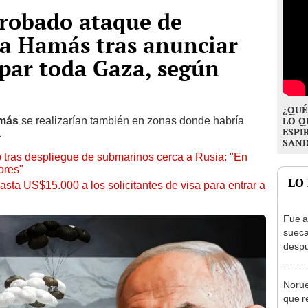
robado ataque de
a Hamás tras anunciar
par toda Gaza, según
¿QUÉ
más
se realizarían también en zonas donde habría
LO Q
ESPI
.
SAN
 tras despliegue de submarinos cerca a Rusia: "En
ores"
LO
asta US$15.000 a los solicitantes de visa para entrar a
Fue a
sueca
despu
en bu
"Enco
Norue
que r