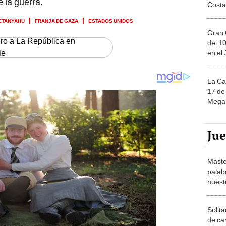
e la guerra.
Costa
ETANYAHU
FRANJA DE GAZA
ESTADOS UNIDOS
Gran 
ero a La República en
del 10
le
en el
La Ca
17 de 
Mega 
Ju
Maste
palab
nuest
Solita
de ca