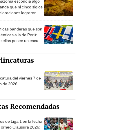
azonía escondía algo
rto en un paisaje con
ande que ni cinco siglos
ida
ploraciones lograron
rarlo: el hallazgo
a cambiar todo lo que se
nicas banderas que son
 sobre su pasado
dénticas a la de Perú:
e ellas posee un escudo
imilar
lincaturas
catura del viernes 7 de
o de 2026
tas Recomendadas
os de Liga 1 en la fecha
 Torneo Clausura 2026: