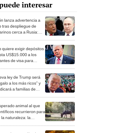
puede interesar
in lanza advertencia a
 tras despliegue de
rinos cerca a Rusia:
na guerra nuclear no hay
dores"
 quiere exigir depósitos
sta US$15.000 a los
tantes de visa para
r a EEUU en este 2025
eva ley de Trump será
galo a los más ricos” y
dicará a familias de
rantes” en EEUU, según
tos
esperado animal al que
entíficos recurrieron para
 la naturaleza: la
roducción de un asno
e está convirtiendo el