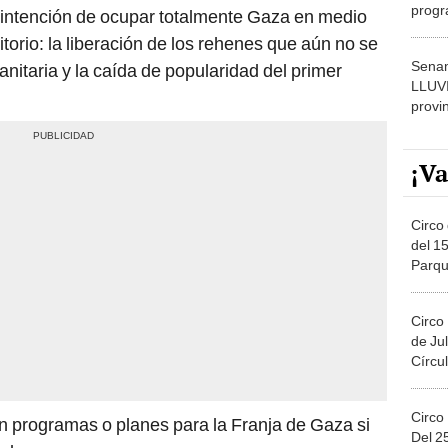
progr
intención de ocupar totalmente Gaza en medio
dónde
ritorio: la liberación de los rehenes que aún no se
Senam
nitaria y la caída de popularidad del primer
LLUV
provi
¡Va
Circo 
del 15
Parqu
Migue
Circo
de Jul
Círcul
Circo
 programas o planes para la Franja de Gaza si
Del 2