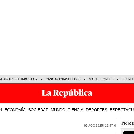
NUANO RESULTADOS HOY
CASO MOCHASUELDOS
MIGUEL TORRES
LEY PU
N
ECONOMÍA
SOCIEDAD
MUNDO
CIENCIA
DEPORTES
ESPECTÁCU
TE R
05 Ago 2025 | 12:47 h