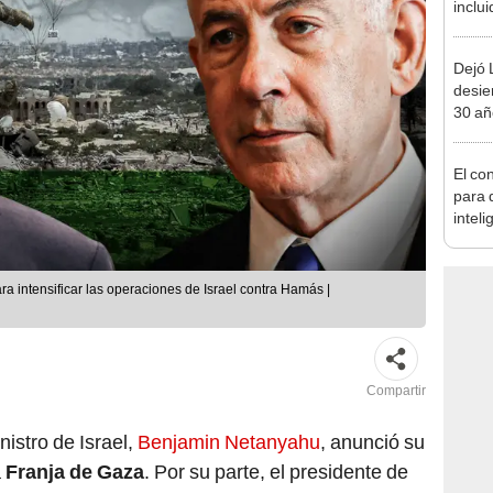
inclui
defor
al 20
Dejó L
desie
30 añ
de ll
sorpr
El co
para d
inteli
que v
a intensificar las operaciones de Israel contra Hamás |
Compartir
nistro de Israel,
Benjamin Netanyahu
, anunció su
a
Franja de Gaza
. Por su parte, el presidente de