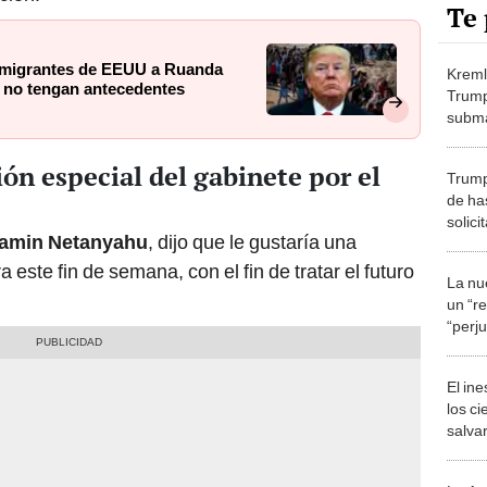
Te 
nmigrantes de EEUU a Ruanda
Kreml
s no tengan antecedentes
Trump
subma
"En u
vence
n especial del gabinete por el
Trump
de ha
solici
amin Netanyahu
, dijo que le gustaría una
entra
 este fin de semana, con el fin de tratar el futuro
La nu
un “re
“perju
inmig
exper
El in
los ci
salvar
reint
salvaj