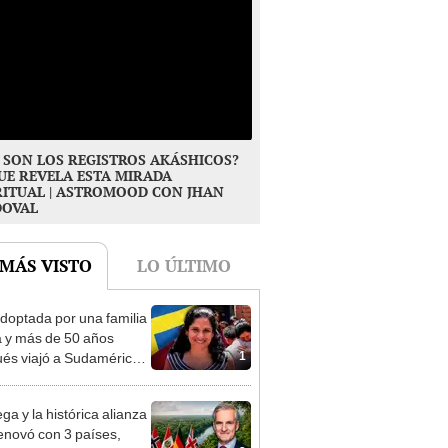
 SON LOS REGISTROS AKÁSHICOS?
UE REVELA ESTA MIRADA
RITUAL | ASTROMOOD CON JHAN
DOVAL
 MÁS VISTO
LO ÚLTIMO
doptada por una familia
 y más de 50 años
1
és viajó a Sudamérica
sca de sus raíces:
ntré esa parte faltante"
ga y la histórica alianza
enovó con 3 países,