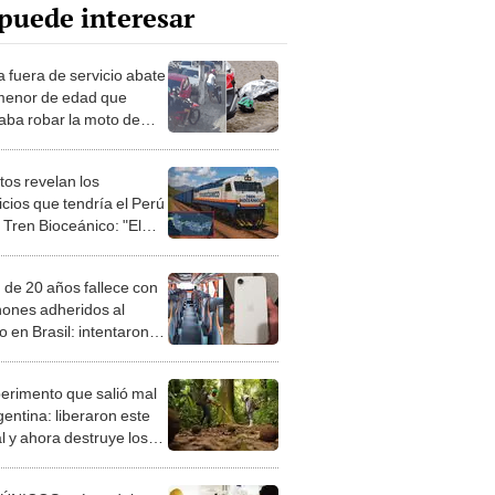
puede interesar
a fuera de servicio abate
menor de edad que
taba robar la moto de
ujer en Brasil
tos revelan los
icios que tendría el Perú
 Tren Bioceánico: "El
 multiplicador en la
ria nacional"
 de 20 años fallece con
hones adheridos al
 en Brasil: intentaron
rla por 45 minutos
perimento que salió mal
gentina: liberaron este
l y ahora destruye los
es milenarios de la
onia