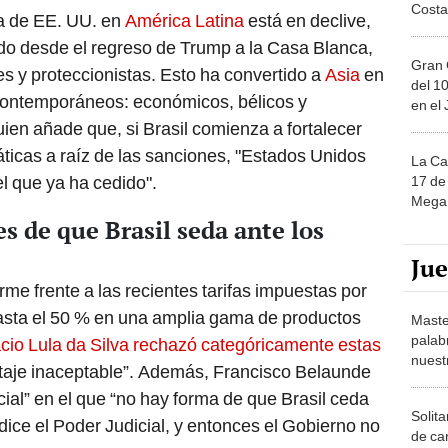
Costa
ia de EE. UU. en
América Latina
está en declive,
do desde el regreso de Trump a la Casa Blanca,
Gran 
es y proteccionistas. Esto ha convertido a
Asia
en
del 10
 contemporáneos: económicos, bélicos y
en el
ien añade que, si Brasil comienza a fortalecer
áticas a raíz de las sanciones, "Estados Unidos
La Ca
l que ya ha cedido".
17 de 
Mega 
s de que Brasil seda ante los
Ju
rme frente a las recientes tarifas impuestas por
asta el 50 % en una amplia gama de productos
Maste
palab
ácio Lula da Silva rechazó categóricamente estas
nuest
antaje inaceptable”. Además, Francisco Belaunde
cial” en el que “no hay forma de que Brasil ceda
Solita
 dice el Poder Judicial, y entonces el Gobierno no
de ca