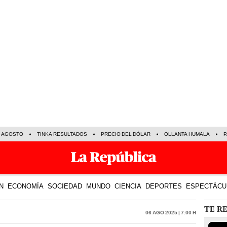
E AGOSTO
TINKA RESULTADOS
PRECIO DEL DÓLAR
OLLANTA HUMALA
P
N
ECONOMÍA
SOCIEDAD
MUNDO
CIENCIA
DEPORTES
ESPECTÁCU
TE R
06 Ago 2025 | 7:00 h