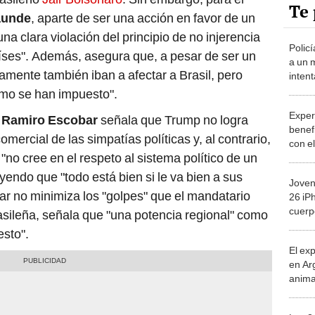
Te 
aunde
, aparte de ser una acción en favor de un
na clara violación del principio de no injerencia
Policí
aíses". Además, asegura que, a pesar de ser un
a un 
iamente también iban a afectar a Brasil, pero
inten
una m
mo se han impuesto".
Exper
a
Ramiro Escobar
señala que Trump no logra
benef
omercial de las simpatías políticas y, al contrario,
con el
no cree en el respeto al sistema político de un
efecto
indust
reyendo que "todo está bien si le va bien a sus
Joven
r no minimiza los "golpes" que el mandatario
26 iP
cuerpo
rasileña, señala que "una potencia regional" como
salva
esto".
El ex
en Ar
anima
bosqu
Patag