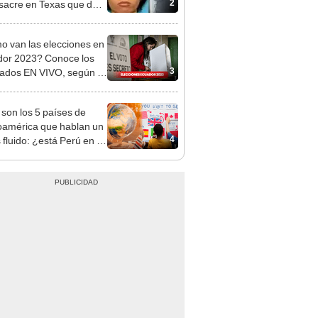
2
sacre en Texas que dejó
ertos
 van las elecciones en
or 2023? Conoce los
3
tados EN VIVO, según el
 son los 5 países de
oamérica que hablan un
4
 fluido: ¿está Perú en la