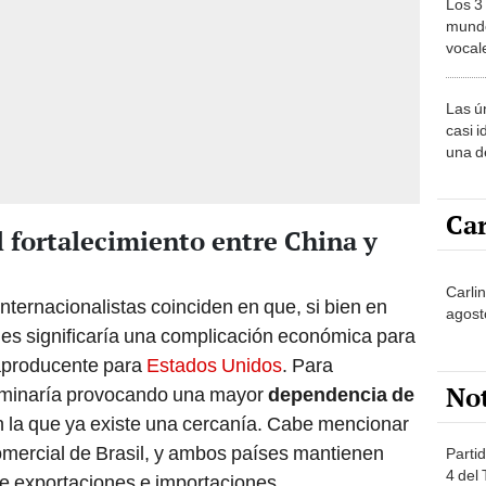
Los 3
mundo
vocal
Améri
Las ú
casi i
una d
muy s
Car
 fortalecimiento entre China y
Carli
ternacionalistas coinciden en que, si bien en
agost
eles significaría una complicación económica para
traproducente para
Estados Unidos
. Para
No
erminaría provocando una mayor
dependencia de
n la que ya existe una cercanía. Cabe mencionar
comercial de Brasil, y ambos países mantienen
Partid
4 del
de exportaciones e importaciones.