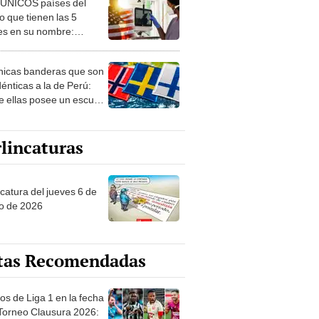
 ÚNICOS países del
 que tienen las 5
es en su nombre:
ca cuenta con uno
nicas banderas que son
dénticas a la de Perú:
e ellas posee un escudo
imilar
lincaturas
ncatura del jueves 6 de
o de 2026
tas Recomendadas
os de Liga 1 en la fecha
 Torneo Clausura 2026: