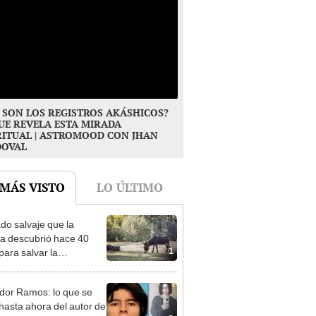
 SON LOS REGISTROS AKÁSHICOS?
UE REVELA ESTA MIRADA
RITUAL | ASTROMOOD CON JHAN
DOVAL
 MÁS VISTO
LO ÚLTIMO
ado salvaje que la
ia descubrió hace 40
1
para salvar la
aleza: la reintroducción
 asno salvaje está
dor Ramos: lo que se
rtiendo el desierto en un
hasta ahora del autor de
je con más vida