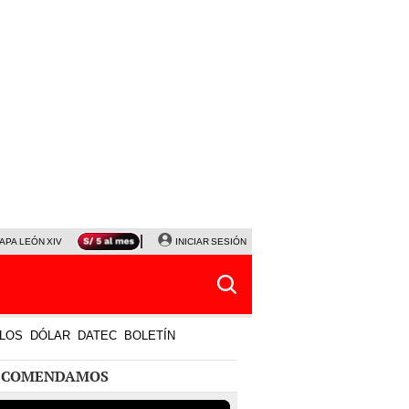
APA LEÓN XIV
NALDY SALDAÑA
INICIAR SESIÓN
LA BELLA LUZ
MAGALY MEDINA
HORÓS
LOS
DÓLAR
DATEC
BOLETÍN
ECOMENDAMOS