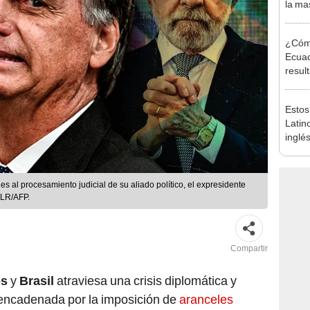
la ma
21 mu
¿Cómo
Ecuad
resul
CNE
Estos
Latin
inglés
lista?
s al procesamiento judicial de su aliado político, el expresidente
 LR/AFP.
Compartir
os
y
Brasil
atraviesa una crisis diplomática y
encadenada por la imposición de
aranceles