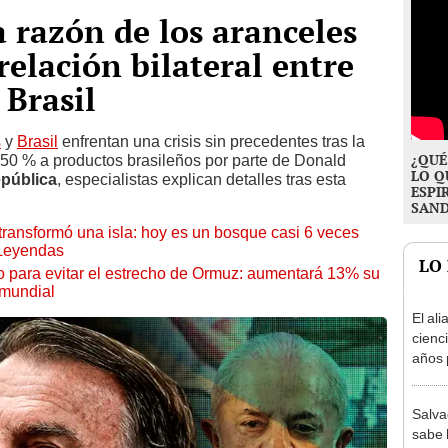
a razón de los aranceles
 relación bilateral entre
 Brasil
s
y
Brasil
enfrentan una crisis sin precedentes tras la
¿QUÉ
 50 % a productos brasileños por parte de Donald
LO Q
pública
, especialistas explican detalles tras esta
ESPI
SAN
transformó una isla: hoy es un bosque casi 6 veces
 Leyendas
LO
o para evitar el estrecho de Ormuz: aumentará 13% su
 mundial
El ali
cienc
años 
natur
de un
Salva
convi
sabe 
paisa