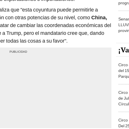
progr
dónde
liza que "esta coyuntura puede permitirle a
ción con otras potencias de su nivel, como
China,
Senam
tratar de cambiar las coordenadas económicas del
LLUV
provi
 a Trump, pero el mandatario cree que, dando
r todas las cosas a su favor".
¡Va
Circo 
del 15
Parqu
Migue
Circo
de Jul
Círcul
Circo
Del 2