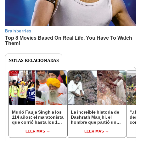
NOTAS RELACIONADAS
Murió Fauja Singh a los
La increíble historia de
"¿Po
114 años: el maratonista
Dashrath Manjhi, el
desc
que corrió hasta los 100
hombre que partió una
comb
fue atropellado en India
montaña de 90 metros
de Ai
LEER MÁS
LEER MÁS
por amor: usó solo un
supue
martillo y tardó 22 años
pilot