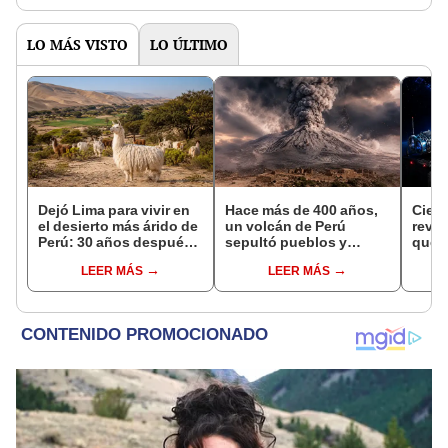
LO MÁS VISTO
LO ÚLTIMO
Dejó Lima para vivir en
Hace más de 400 años,
Cient
el desierto más árido de
un volcán de Perú
reve
Perú: 30 años después,
sepultó pueblos y
que p
un rebaño de llamas
provocó uno de los
inter
LEER MÁS
LEER MÁS
creó un sorprendente
veranos más fríos de la
afect
ecosistema
historia: sigue bajo
Starl
monitoreo