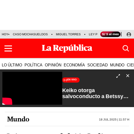
HOY
CASO MOCHASUELDOS
MIGUEL TORRES
LEY PULPÍN
PRECIO DEL
LO ÚLTIMO
POLÍTICA
OPINIÓN
ECONOMÍA
SOCIEDAD
MUNDO
CIE
EN VIVO
Keiko otorga
salvoconducto a Betssy
Chávez y renuevan
Petroperú | Sin Guion con
Rosa María Palacios
Mundo
18 Jul 2025 | 11:57 h