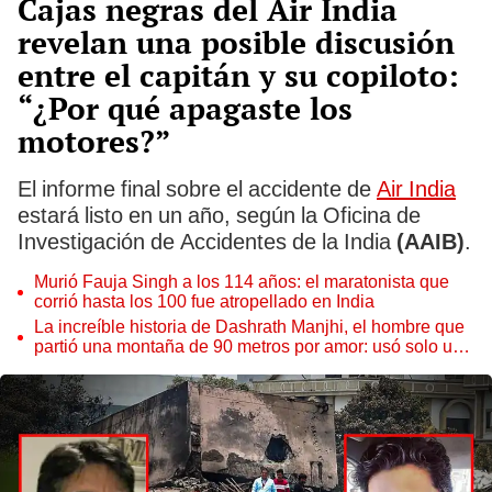
Cajas negras del Air India
revelan una posible discusión
entre el capitán y su copiloto:
“¿Por qué apagaste los
motores?”
El informe final sobre el accidente de
Air India
estará listo en un año, según la Oficina de
Investigación de Accidentes de la India
(AAIB)
.
Murió Fauja Singh a los 114 años: el maratonista que
corrió hasta los 100 fue atropellado en India
La increíble historia de Dashrath Manjhi, el hombre que
partió una montaña de 90 metros por amor: usó solo un
martillo y tardó 22 años