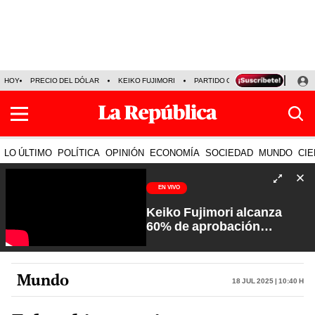
HOY
PRECIO DEL DÓLAR
KEIKO FUJIMORI
PARTIDO OBRAS
ARMONÍA 10
LO ÚLTIMO
POLÍTICA
OPINIÓN
ECONOMÍA
SOCIEDAD
MUNDO
CIE
EN VIVO
Keiko Fujimori alcanza
60% de aprobación
ciudadana | Sin Guion con
Rosa María Palacios
Mundo
18 Jul 2025 | 10:40 h