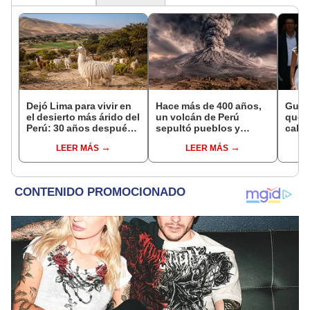
Dejó Lima para vivir en
Hace más de 400 años,
Gusta
el desierto más árido del
un volcán de Perú
que 
Perú: 30 años después,
sepultó pueblos y
cabec
su rebaño de llamas
provocó uno de los
narco
LEER MÁS
LEER MÁS
creó un sorprendente
veranos más fríos de la
y acu
ecosistema
historia: sigue bajo
imped
monitoreo