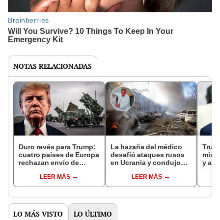
NOTAS RELACIONADAS
Duro revés para Trump:
La hazaña del médico
Trump
cuatro países de Europa
desafió ataques rusos
misil
rechazan envío de
en Ucrania y condujo
y ase
armamento
entre drones para
serán
LEER MÁS
LEER MÁS
estadounidense a
trasplantar el corazón
Unió
Ucrania
de una niña
LO MÁS VISTO
LO ÚLTIMO