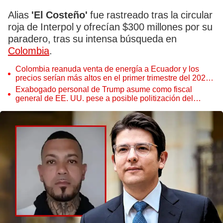
Alias
'El Costeño'
fue rastreado tras la circular
roja de Interpol y ofrecían $300 millones por su
paradero, tras su intensa búsqueda en
Colombia
.
Colombia reanuda venta de energía a Ecuador y los
precios serían más altos en el primer trimestre del 2027,
según Cenace
Exabogado personal de Trump asume como fiscal
general de EE. UU. pese a posible politización del
Departamento de Justicia