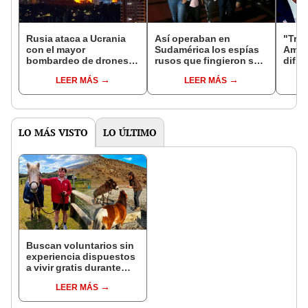
Rusia ataca a Ucrania
Así operaban en
"Tru
con el mayor
Sudamérica los espías
Améri
bombardeo de drones
rusos que fingieron ser
difíci
desde el inicio de la
una familia y acabaron
pres
LEER MÁS
LEER MÁS
guerra tras llamada
frente a Putin en Moscú
Unido
entre Trump y Putin
LO MÁS VISTO
LO ÚLTIMO
Buscan voluntarios sin
experiencia dispuestos
a vivir gratis durante
una semana: para
LEER MÁS
cuidar caballos, burros
y otros animales