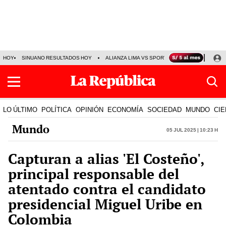
HOY
SINUANO RESULTADOS HOY
ALIANZA LIMA VS SPORT BOYS
JORGE MES
LO ÚLTIMO
POLÍTICA
OPINIÓN
ECONOMÍA
SOCIEDAD
MUNDO
CIE
Mundo
05 Jul 2025 | 10:23 h
Capturan a alias 'El Costeño',
principal responsable del
atentado contra el candidato
presidencial Miguel Uribe en
Colombia