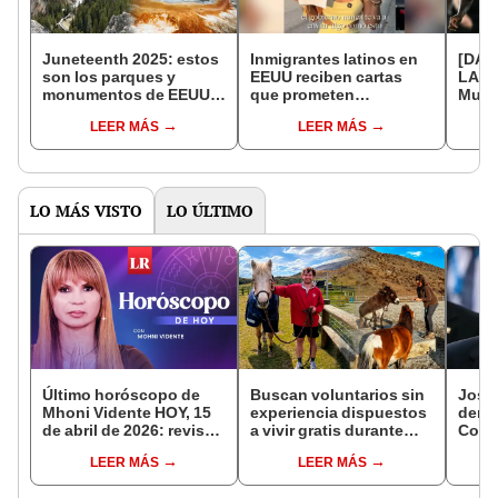
Juneteenth 2025: estos
Inmigrantes latinos en
[DAZN
son los parques y
EEUU reciben cartas
LAFC
monumentos de EEUU
que prometen
Mund
con ingreso gratuito
deportación, pero
HOY:
LEER MÁS
LEER MÁS
durante el feriado del 19
resulta ser una pésima
part
de junio
broma: "Aprovechan el
Caic
miedo"
LO MÁS VISTO
LO ÚLTIMO
Último horóscopo de
Buscan voluntarios sin
José 
Mhoni Vidente HOY, 15
experiencia dispuestos
denu
de abril de 2026: revisa
a vivir gratis durante
Contr
las predicciones de tu
una semana: para
cifra
LEER MÁS
LEER MÁS
signo y entérate si te
cuidar caballos, burros
robos
espera un día
y otros animales