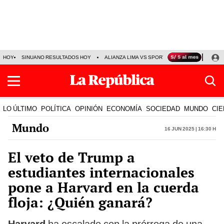
HOY
SINUANO RESULTADOS HOY
ALIANZA LIMA VS SPORT BOYS
JORGE MES
LO ÚLTIMO
POLÍTICA
OPINIÓN
ECONOMÍA
SOCIEDAD
MUNDO
CIE
Mundo
16 Jun 2025 | 16:30 h
El veto de Trump a
estudiantes internacionales
pone a Harvard en la cuerda
floja: ¿Quién ganará?