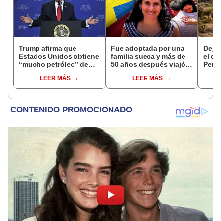
Trump afirma que
Fue adoptada por una
Dejó 
Estados Unidos obtiene
familia sueca y más de
el de
“mucho petróleo” de
50 años después viajó a
Perú:
Venezuela tras la caída
Sudamérica en busca de
un re
LEER MÁS
LEER MÁS
de Nicolás Maduro
sus raíces: "Encontré
creó
esa parte faltante"
ecos