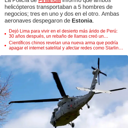
La Policía de
Finlandia
informó que ambos
helicópteros transportaban a 5 hombres de
negocios; tres en uno y dos en el otro. Ambas
aeronaves despegaron de
Estonia
.
Dejó Lima para vivir en el desierto más árido de Perú:
30 años después, un rebaño de llamas creó un
sorprendente ecosistema
Científicos chinos revelan una nueva arma que podría
apagar el internet satelital y afectar redes como Starlink
de Elon Musk