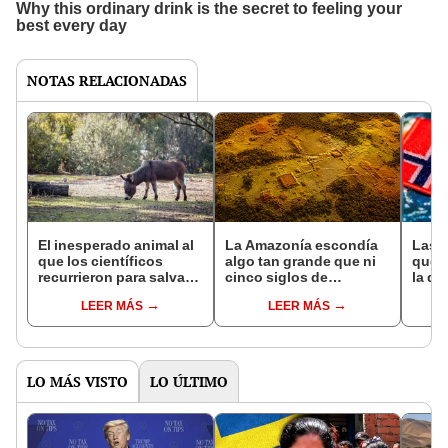
NOTAS RELACIONADAS
El inesperado animal al
La Amazonía escondía
Las 
que los científicos
algo tan grande que ni
que s
recurrieron para salvar
cinco siglos de
la de
la naturaleza: la
exploraciones lograron
pose
LEER MÁS
LEER MÁS
reintroducción de un
encontrarlo: el hallazgo
simil
asno salvaje está
podría cambiar todo lo
convirtiendo el desierto
que se sabía sobre su
en un paisaje con más
pasado
vida
LO MÁS VISTO
LO ÚLTIMO