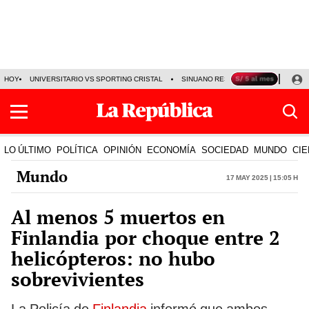
HOY
UNIVERSITARIO VS SPORTING CRISTAL
SINUANO RESULTADOS HOY
CA
LO ÚLTIMO
POLÍTICA
OPINIÓN
ECONOMÍA
SOCIEDAD
MUNDO
CIE
Mundo
17 May 2025 | 15:05 h
Al menos 5 muertos en
Finlandia por choque entre 2
helicópteros: no hubo
sobrevivientes