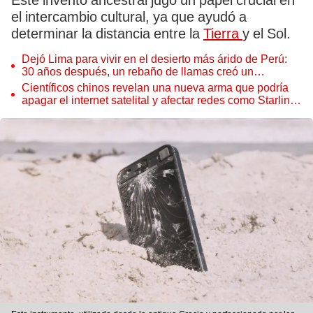
Este invento ancestral jugó un papel crucial en
el intercambio cultural, ya que ayudó a
determinar la distancia entre la
Tierra
y el Sol.
Dejó Lima para vivir en el desierto más árido de Perú:
30 años después, un rebaño de llamas creó un
sorprendente ecosistema
Científicos chinos revelan una nueva arma que podría
apagar el internet satelital y afectar redes como Starlink
de Elon Musk