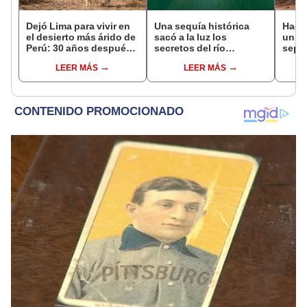
Dejó Lima para vivir en
Una sequía histórica
Hace
el desierto más árido de
sacó a la luz los
un vo
Perú: 30 años después,
secretos del río
sepul
un rebaño de llamas
Danubio: barcos de la
prov
LEER MÁS
LEER MÁS
creó un sorprendente
Segunda Guerra
veran
ecosistema
Mundial, fósiles de
histo
mamut y más
moni