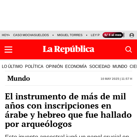
HOY
CASO MOCHASUELDOS
MIGUEL TORRES
LEY PULPÍN
PRECIO DEL
LO ÚLTIMO
POLÍTICA
OPINIÓN
ECONOMÍA
SOCIEDAD
MUNDO
CIE
Mundo
10 May 2025 | 11:57 h
El instrumento de más de mil
años con inscripciones en
árabe y hebreo que fue hallado
por arqueólogos