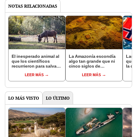
NOTAS RELACIONADAS
El inesperado animal al
La Amazonía escondía
Las 
que los científicos
algo tan grande que ni
que s
recurrieron para salvar
cinco siglos de
la de
la naturaleza: la
exploraciones lograron
pose
LEER MÁS
LEER MÁS
reintroducción de un
encontrarlo: el hallazgo
simil
asno salvaje está
podría cambiar todo lo
convirtiendo el desierto
que se sabía sobre su
en un paisaje con más
pasado
vida
LO MÁS VISTO
LO ÚLTIMO