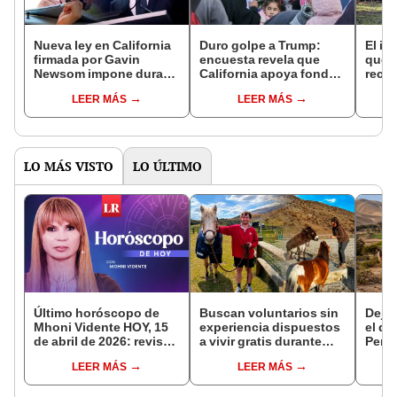
Nueva ley en California
Duro golpe a Trump:
El in
firmada por Gavin
encuesta revela que
que l
Newsom impone duras
California apoya fondos
recur
sanciones a
del Medicaid para
la na
LEER MÁS
LEER MÁS
conductores por una
inmigrantes en EEUU
reint
infracción común
asno 
convi
en un
vida
LO MÁS VISTO
LO ÚLTIMO
Último horóscopo de
Buscan voluntarios sin
Dejó 
Mhoni Vidente HOY, 15
experiencia dispuestos
el de
de abril de 2026: revisa
a vivir gratis durante
Perú:
las predicciones de tu
una semana: para
un re
LEER MÁS
LEER MÁS
signo y entérate si te
cuidar caballos, burros
creó
espera un día
y otros animales
ecos