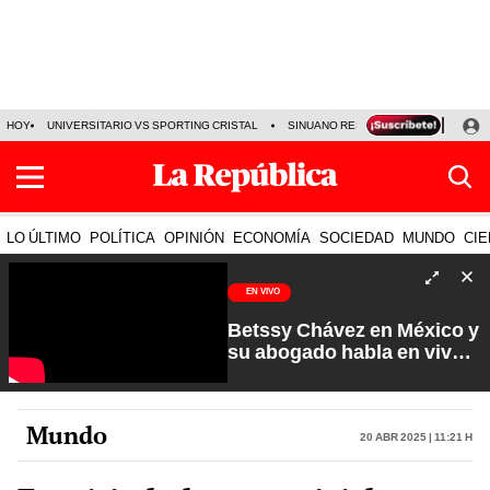
HOY
UNIVERSITARIO VS SPORTING CRISTAL
SINUANO RESULTADOS HOY
CA
LO ÚLTIMO
POLÍTICA
OPINIÓN
ECONOMÍA
SOCIEDAD
MUNDO
CIE
EN VIVO
Betssy Chávez en México y
su abogado habla en vivo |
Que No Se Te Olvide con
Carlos Cornejo
Mundo
20 Abr 2025 | 11:21 h