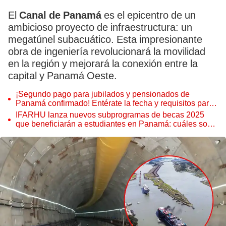
El
Canal de Panamá
es el epicentro de un
ambicioso proyecto de infraestructura: un
megatúnel subacuático. Esta impresionante
obra de ingeniería revolucionará la movilidad
en la región y mejorará la conexión entre la
capital y Panamá Oeste.
¡Segundo pago para jubilados y pensionados de
Panamá confirmado! Entérate la fecha y requisitos para
cobrar beneficio
IFARHU lanza nuevos subprogramas de becas 2025
que beneficiarán a estudiantes en Panamá: cuáles son y
lo que debes saber