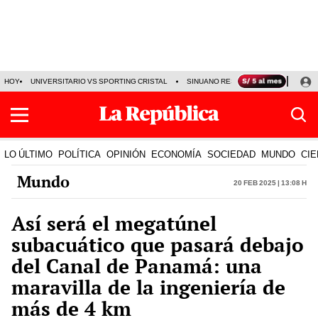
HOY
UNIVERSITARIO VS SPORTING CRISTAL
SINUANO RESULTADOS HOY
CA
LO ÚLTIMO
POLÍTICA
OPINIÓN
ECONOMÍA
SOCIEDAD
MUNDO
CIE
Mundo
20 Feb 2025 | 13:08 h
Así será el megatúnel
subacuático que pasará debajo
del Canal de Panamá: una
maravilla de la ingeniería de
más de 4 km