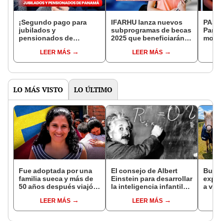
¡Segundo pago para
IFARHU lanza nuevos
PASE
jubilados y
subprogramas de becas
Pana
pensionados de
2025 que beneficiarán a
monto
Panamá confirmado!
estudiantes en Panamá:
terce
LEER MÁS
LEER MÁS
Entérate la fecha y
cuáles son y lo que
preme
requisitos para cobrar
debes saber
IFAR
beneficio
LO MÁS VISTO
LO ÚLTIMO
Fue adoptada por una
El consejo de Albert
Busca
familia sueca y más de
Einstein para desarrollar
expe
50 años después viajó a
la inteligencia infantil
a viv
Sudamérica en busca de
no tiene que ver con las
una 
LEER MÁS
LEER MÁS
sus raíces: "Encontré
matemáticas
cuida
esa parte faltante"
y otr
resc