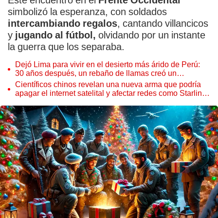
Este encuentro en el
Frente Occidental
simbolizó la esperanza, con soldados
intercambiando regalos
, cantando villancicos
y
jugando al fútbol,
olvidando por un instante
la guerra que los separaba.
Dejó Lima para vivir en el desierto más árido de Perú:
30 años después, un rebaño de llamas creó un
sorprendente ecosistema
Científicos chinos revelan una nueva arma que podría
apagar el internet satelital y afectar redes como Starlink
de Elon Musk