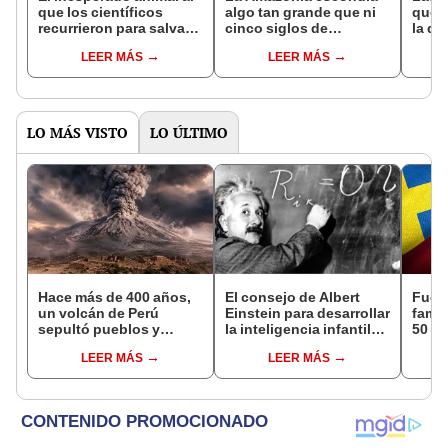
que los científicos
algo tan grande que ni
que s
recurrieron para salvar
cinco siglos de
la de
la naturaleza: la
exploraciones lograron
pose
LEER MÁS
LEER MÁS
reintroducción de un
encontrarlo: el hallazgo
simil
asno salvaje está
podría cambiar todo lo
convirtiendo el desierto
que se sabía sobre su
en un paisaje con más
pasado
vida
LO MÁS VISTO
LO ÚLTIMO
Hace más de 400 años,
El consejo de Albert
Fue 
un volcán de Perú
Einstein para desarrollar
famil
sepultó pueblos y
la inteligencia infantil
50 añ
provocó uno de los
no tiene que ver con las
Suda
LEER MÁS
LEER MÁS
veranos más fríos de la
matemáticas
sus r
historia: sigue bajo
esa p
monitoreo