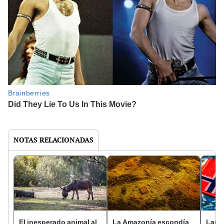
NOTAS RELACIONADAS
El inesperado animal al
La Amazonía escondía
Las 