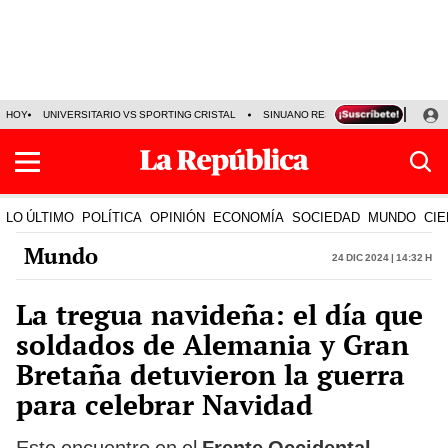
HOY
UNIVERSITARIO VS SPORTING CRISTAL
SINUANO RESULTADOS HOY
CA
LO ÚLTIMO
POLÍTICA
OPINIÓN
ECONOMÍA
SOCIEDAD
MUNDO
CIE
Mundo
24 Dic 2024 | 14:32 h
La tregua navideña: el día que
soldados de Alemania y Gran
Bretaña detuvieron la guerra
para celebrar Navidad