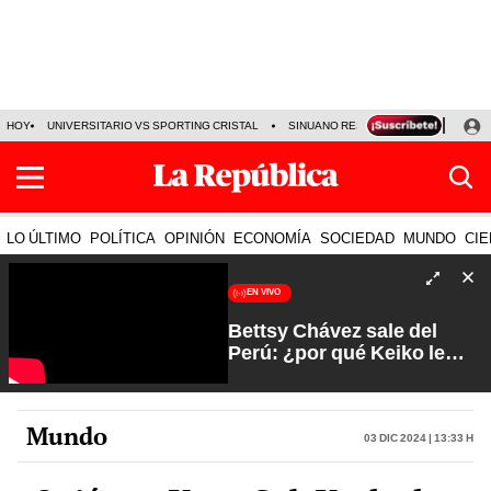
HOY
UNIVERSITARIO VS SPORTING CRISTAL
SINUANO RESULTADOS HOY
CA
LO ÚLTIMO
POLÍTICA
OPINIÓN
ECONOMÍA
SOCIEDAD
MUNDO
CIE
EN VIVO
Bettsy Chávez sale del
Perú: ¿por qué Keiko le
otorgó el salvoconducto? |
Fuerte y Claro con Manuela
Camacho
Mundo
03 Dic 2024 | 13:33 h