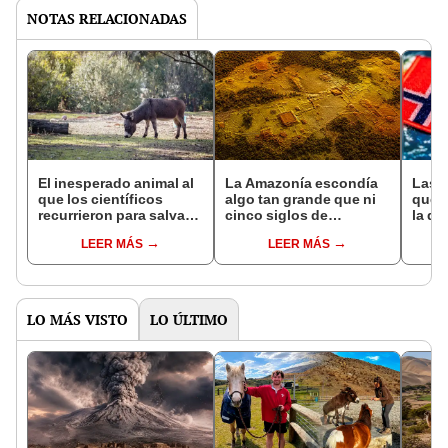
NOTAS RELACIONADAS
El inesperado animal al
La Amazonía escondía
Las 
que los científicos
algo tan grande que ni
que s
recurrieron para salvar
cinco siglos de
la de
la naturaleza: la
exploraciones lograron
pose
LEER MÁS
LEER MÁS
reintroducción de un
encontrarlo: el hallazgo
simil
asno salvaje está
podría cambiar todo lo
convirtiendo el desierto
que se sabía sobre su
en un paisaje con más
pasado
vida
LO MÁS VISTO
LO ÚLTIMO