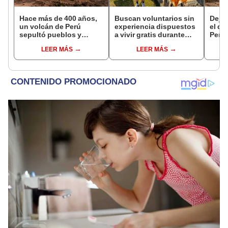
Hace más de 400 años,
Buscan voluntarios sin
Dejó 
un volcán de Perú
experiencia dispuestos
el de
sepultó pueblos y
a vivir gratis durante
Perú:
provocó uno de los
una semana: para
un re
LEER MÁS
LEER MÁS
veranos más fríos de la
cuidar caballos, burros
creó
historia: sigue bajo
y otros animales
ecos
monitoreo
rescatados en un
refugio por 2 horas