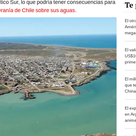
ntico Sur, lo que podría tener consecuencias para
Te 
ranía de Chile sobre sus aguas.
El ot
Améric
megap
“reem
Pana
El val
US$10
prime
UU. y
China
El mi
que t
China
Megap
2 paí
El ex
en Ar
anima
bosqu
Patag