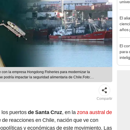
unive
solo 
en el
El ali
cienc
años 
natur
de un
El co
convi
para d
paisa
inteli
que v
e con la empresa Hongdong Fisheries para modernizar la
ue podría impactar la seguridad alimentaria de Chile.Foto:
tral
Compartir
 los puertos
de Santa Cruz
, en la
zona austral de
e de reacciones en Chile, nación que ve con
eopolíticas y económicas de este movimiento. Las