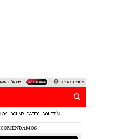
APA LEÓN XIV
NALDY SALDAÑA
INICIAR SESIÓN
LA BELLA LUZ
MAGALY MEDINA
HORÓS
LOS
DÓLAR
DATEC
BOLETÍN
ECOMENDAMOS