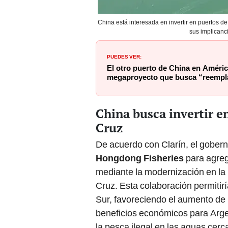
China está interesada en invertir en puertos d
sus implicanc
PUEDES VER:
El otro puerto de China en América
megaproyecto que busca “reempla
China busca invertir e
Cruz
De acuerdo con Clarín, el gober
Hongdong Fisheries
para agrega
mediante la modernización en la i
Cruz. Esta colaboración permitirí
Sur, favoreciendo el aumento de 
beneficios económicos para Argen
la pesca ilegal en las aguas cerc