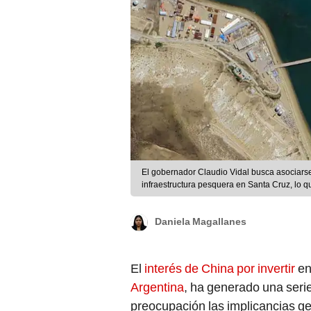
El gobernador Claudio Vidal busca asociars
infraestructura pesquera en Santa Cruz, lo q
composición LR/Google Earth/La Opinion Aus
Daniela Magallanes
El
interés de China por invertir
en
Argentina
, ha generado una seri
preocupación las implicancias g