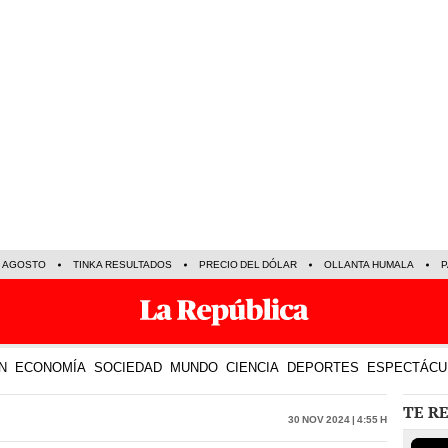
E AGOSTO
TINKA RESULTADOS
PRECIO DEL DÓLAR
OLLANTA HUMALA
P
N
ECONOMÍA
SOCIEDAD
MUNDO
CIENCIA
DEPORTES
ESPECTÁCU
TE R
30 Nov 2024 | 4:55 h