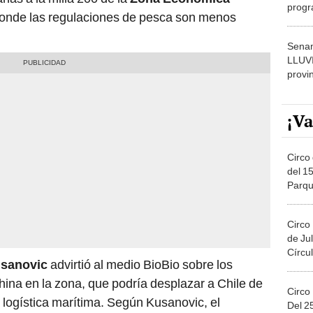
progr
donde las regulaciones de pesca son menos
dónde
Senam
LLUV
provi
¡Va
Circo 
del 15
Parqu
Migue
Circo
de Jul
Círcul
usanovic
advirtió al medio BioBio sobre los
hina en la zona, que podría desplazar a Chile de
Circo
a logística marítima. Según Kusanovic, el
Del 2