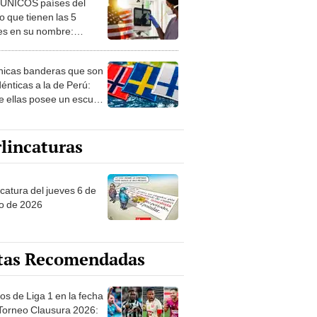
 ÚNICOS países del
 que tienen las 5
es en su nombre:
ca cuenta con uno
nicas banderas que son
dénticas a la de Perú:
e ellas posee un escudo
imilar
lincaturas
ncatura del jueves 6 de
o de 2026
tas Recomendadas
os de Liga 1 en la fecha
 Torneo Clausura 2026: