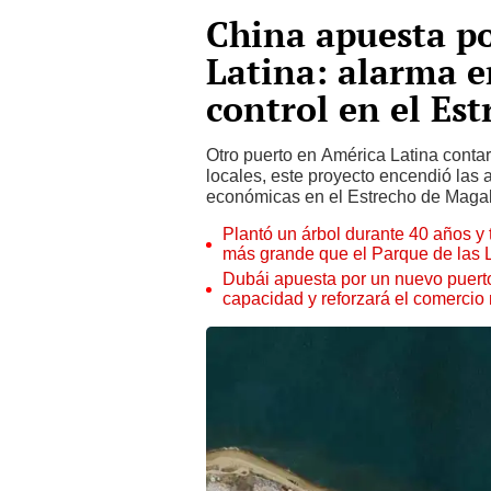
China apuesta p
Latina: alarma e
control en el Es
Otro puerto en América Latina conta
locales, este proyecto encendió las 
económicas en el Estrecho de Magal
Plantó un árbol durante 40 años y 
más grande que el Parque de las
Dubái apuesta por un nuevo puert
capacidad y reforzará el comercio