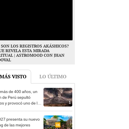
 SON LOS REGISTROS AKÁSHICOS?
UE REVELA ESTA MIRADA
RITUAL | ASTROMOOD CON JHAN
DOVAL
 MÁS VISTO
LO ÚLTIMO
más de 400 años, un
n de Perú sepultó
1
os y provocó uno de los
os más fríos de la
ria: sigue bajo monitoreo
27 presenta su nuevo
ng de las mejores