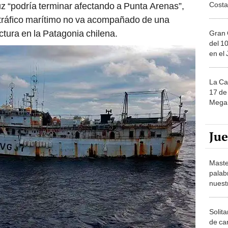
Costa
uz “podría terminar afectando a Punta Arenas”,
 tráfico marítimo no va acompañado de una
ctura en la Patagonia chilena.
Gran 
del 10
en el
La Ca
17 de 
Mega 
Ju
Maste
palab
nuest
Solita
de ca