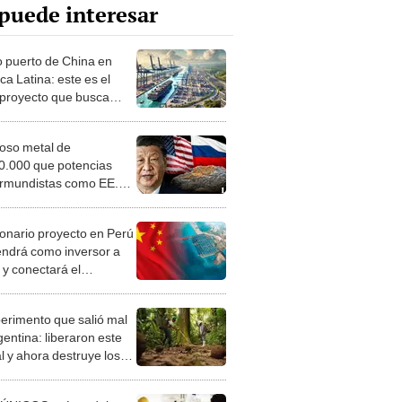
puede interesar
ro puerto de China en
a Latina: este es el
royecto que busca
plazar” al canal de
má
ioso metal de
.000 que potencias
rmundistas como EE.
 Rusia exportan, pero
 prohibió vender
llonario proyecto en Perú
endrá como inversor a
 y conectará el
uerto de Chancay con
ses de Sudamérica
perimento que salió mal
gentina: liberaron este
l y ahora destruye los
es milenarios de la
onia