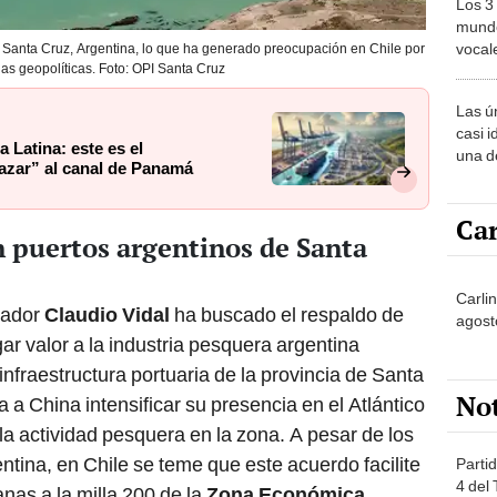
Los 3
mundo
vocal
e Santa Cruz, Argentina, lo que ha generado preocupación en Chile por
ias geopolíticas. Foto: OPI Santa Cruz
Améri
Las ú
casi i
 Latina: este es el
una d
zar” al canal de Panamá
muy s
Car
n puertos argentinos de Santa
Carli
nador
Claudio Vidal
ha buscado el respaldo de
agost
r valor a la industria pesquera argentina
nfraestructura portuaria de la provincia de Santa
No
a a China intensificar su presencia en el Atlántico
la actividad pesquera en la zona. A pesar de los
tina, en Chile se teme que este acuerdo facilite
Partid
4 del
anas a la milla 200 de la
Zona Económica