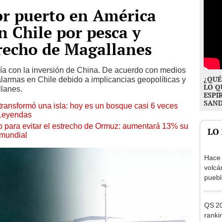
or puerto en América
n Chile por pesca y
trecho de Magallanes
ría con la inversión de China. De acuerdo con medios
¿QUÉ
alarmas en Chile debido a implicancias geopolíticas y
LO Q
lanes.
ESPI
SAN
transformó una isla: hoy es un bosque casi 6 veces
 Leyendas
o para evitar el estrecho de Ormuz: aumentará 13% su
LO
 mundial
Hace 
volcá
puebl
veran
histo
QS 20
ranki