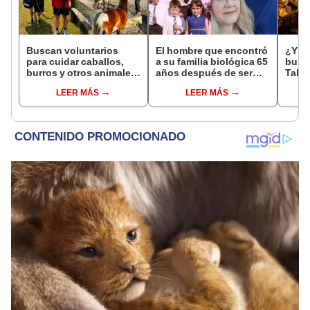
Buscan voluntarios
El hombre que encontró
¿Y si
para cuidar caballos,
a su familia biológica 65
busc
burros y otros animales
años después de ser
Tahu
rescatados en Nueva
abandonado: "Siento
estu
LEER MÁS
LEER MÁS
Zelanda: ofrecerán
compasión por mi
pens
alojamiento gratis
madre, hizo lo que
teorí
pudo"
de A