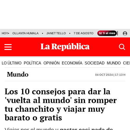
HOY
OLLANTA HUMALA
JANET TELLO
7 DE AGOSTO
TINKA RESULTADOS
LO ÚLTIMO
POLÍTICA
OPINIÓN
ECONOMÍA
SOCIEDAD
MUNDO
CIE
Mundo
04 Oct 2024 | 17:13 h
Los 10 consejos para dar la
'vuelta al mundo' sin romper
tu chanchito y viajar muy
barato o gratis