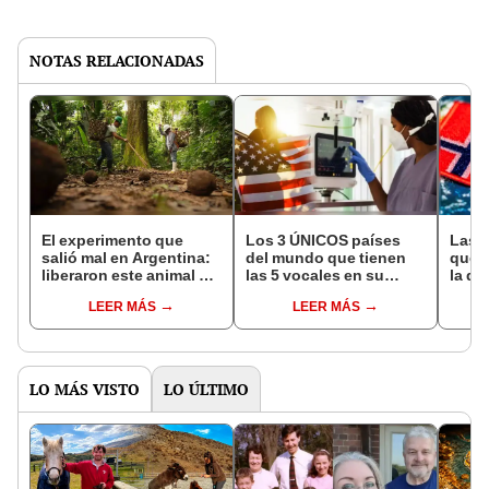
NOTAS RELACIONADAS
El experimento que
Los 3 ÚNICOS países
Las 
salió mal en Argentina:
del mundo que tienen
que s
liberaron este animal y
las 5 vocales en su
la de
ahora destruye los
nombre: América cuenta
pose
LEER MÁS
LEER MÁS
bosques milenarios de
con uno
simil
la Patagonia
LO MÁS VISTO
LO ÚLTIMO