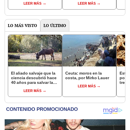
LEER MÁS
LEER MÁS
órdenes
noviembre
LO MÁS VISTO
LO ÚLTIMO
El aliado salvaje que la
Ceuta: moros en la
Este 
ciencia descubrió hace
costa, por Mirko Lauer
pone
40 años para salvar la
tres
LEER MÁS
naturaleza: la
vivir
LEER MÁS
reintroducción de un
habit
asno salvaje está
plane
convirtiendo el desierto
Antár
en un paisaje con más
vida