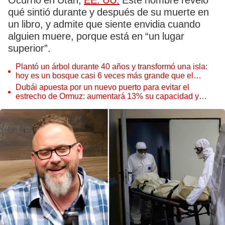
Ocurrió en Utah,
EE. UU.
Este hombre reveló
qué sintió durante y después de su muerte en
un libro, y admite que siente envidia cuando
alguien muere, porque está en “un lugar
superior”.
Plantó un árbol durante 40 años y transformó una isla:
hoy es un bosque casi 6 veces más grande que el
Parque de las Leyendas
Dubái apuesta por un nuevo puerto para evitar el
estrecho de Ormuz: aumentará 13% su capacidad y
reforzará el comercio mundial