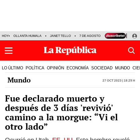
HOY
OLLANTA HUMALA
JANET TELLO
7 DE AGOSTO
TINKA RESULTADOS
LO ÚLTIMO
POLÍTICA
OPINIÓN
ECONOMÍA
SOCIEDAD
MUNDO
CIE
Mundo
27 Oct 2023 | 18:29 h
Fue declarado muerto y
después de 3 días 'revivió'
camino a la morgue: “Vi el
otro lado”