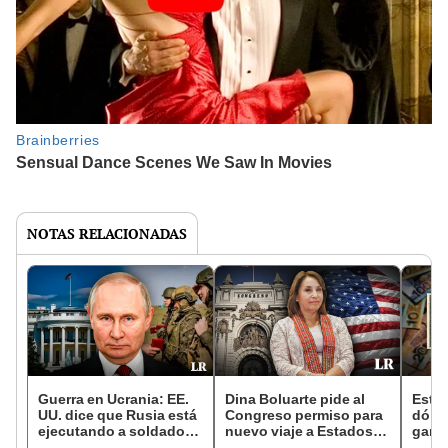
NOTAS RELACIONADAS
Guerra en Ucrania: EE.
Dina Boluarte pide al
Este 
UU. dice que Rusia está
Congreso permiso para
dólar
ejecutando a soldados
nuevo viaje a Estados
ganar
que no cumplen
Unidos del 1 al 4 de
por s