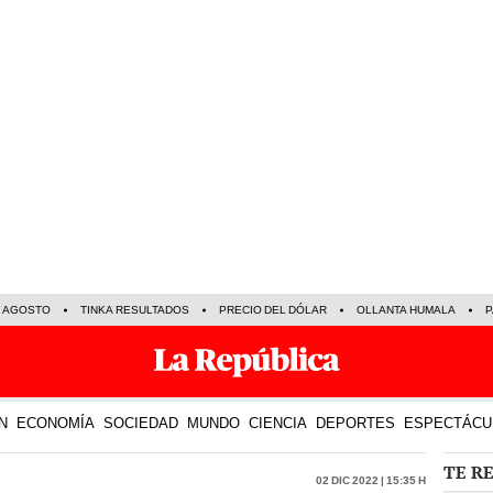
E AGOSTO
TINKA RESULTADOS
PRECIO DEL DÓLAR
OLLANTA HUMALA
P
N
ECONOMÍA
SOCIEDAD
MUNDO
CIENCIA
DEPORTES
ESPECTÁCU
TE R
02 Dic 2022 | 15:35 h