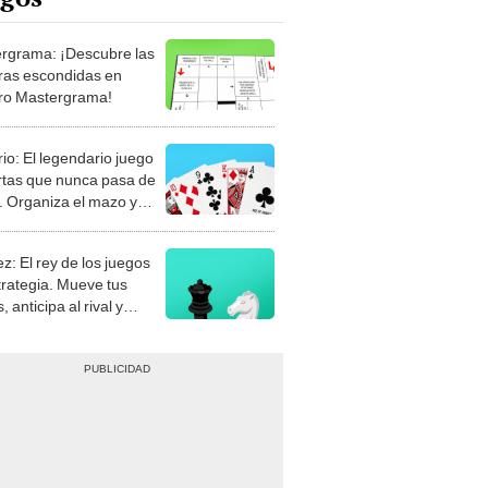
rgrama: ¡Descubre las
ras escondidas en
ro Mastergrama!
rio: El legendario juego
rtas que nunca pasa de
 Organiza el mazo y
stra tu habilidad.
z: El rey de los juegos
trategia. Mueve tus
, anticipa al rival y
gue el jaque mate.