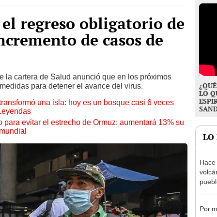
el regreso obligatorio de
ncremento de casos de
 de la cartera de Salud anunció que en los próximos
¿QUÉ
medidas para detener el avance del virus.
LO Q
ESPI
transformó una isla: hoy es un bosque casi 6 veces
SAN
 Leyendas
o para evitar el estrecho de Ormuz: aumentará 13% su
 mundial
LO
Hace 
volcá
puebl
veran
histo
Por m
casa a