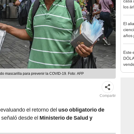
los á
termi
más 
El ali
cienc
años 
natur
de un
Este e
convi
DÓLA
paisa
vende
Estad
do mascarilla para prevenir la COVID-19. Foto: AFP
Compartir
 evaluando el retorno del
uso obligatorio de
, señaló desde el
Ministerio de Salud y