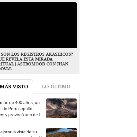
 SON LOS REGISTROS AKÁSHICOS?
UE REVELA ESTA MIRADA
RITUAL | ASTROMOOD CON JHAN
DOVAL
 MÁS VISTO
LO ÚLTIMO
más de 400 años, un
n de Perú sepultó
1
os y provocó uno de los
os más fríos de la
ria: sigue bajo monitoreo
ejorar la vista de su
l lago, una pareja taló