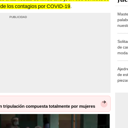
 de los contagios por COVID-19
.
Maste
palab
nuest
Solita
de ca
moda.
demue
Ajedre
de es
piezas
consi
n tripulación compuesta totalmente por mujeres