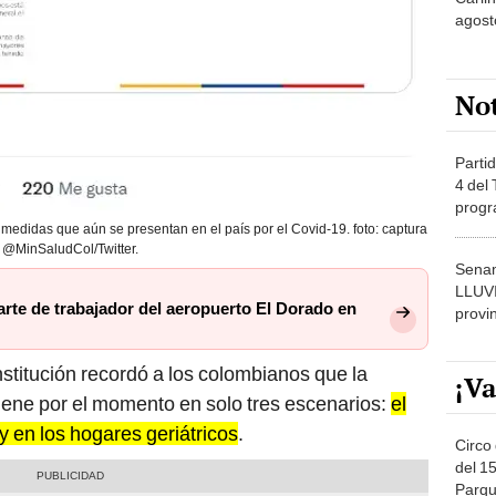
agost
No
Partid
4 del
progr
dónde
 medidas que aún se presentan en el país por el Covid-19. foto: captura
@MinSaludCol/Twitter.
Senam
LLUV
rte de trabajador del aeropuerto El Dorado en
provi
nstitución recordó a los colombianos que la
¡Va
iene por el momento en solo tres escenarios:
el
y en los hogares geriátricos
.
Circo 
del 15
Parqu
Migue