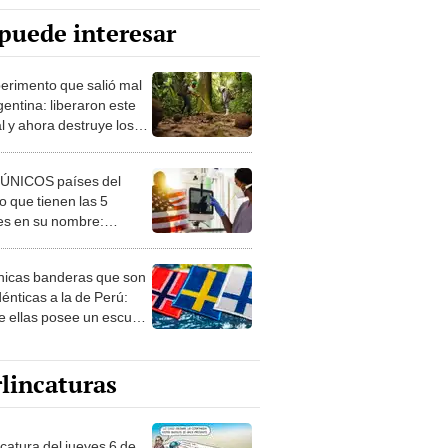
puede interesar
perimento que salió mal
gentina: liberaron este
l y ahora destruye los
es milenarios de la
onia
 ÚNICOS países del
 que tienen las 5
es en su nombre:
ca cuenta con uno
nicas banderas que son
dénticas a la de Perú:
e ellas posee un escudo
imilar
lincaturas
ncatura del jueves 6 de