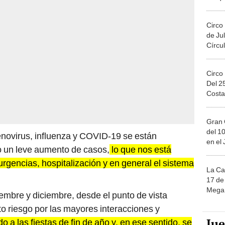
Circo
de Jul
Círcul
Circo
Del 2
Costa
Gran 
del 10
enovirus, influenza y COVID-19 se están
en el
 un leve aumento de casos,
lo que nos está
rgencias, hospitalización y en general el sistema
La Ca
17 de 
Mega 
embre y diciembre, desde el punto de vista
o riesgo por las mayores interacciones y
Ju
o a las fiestas de fin de año y, en ese sentido, se