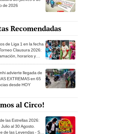
o de 2026
tas Recomendadas
os de Liga 1 en la fecha
 Torneo Clausura 2026:
amación, horarios y
 ver
hi advierte llegada de
IAS EXTREMAS en 65
ncias desde HOY
mos al Circo!
de las Estrellas 2026:
 Julio al 30 Agosto.
e de las Leyendas - San
l