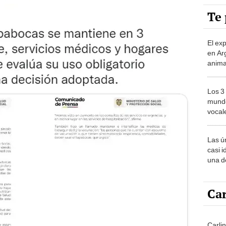
Te 
El ex
en Ar
anima
bosqu
Patag
Los 3
mundo
vocal
Améri
Las ú
casi i
una d
muy s
Car
Carli