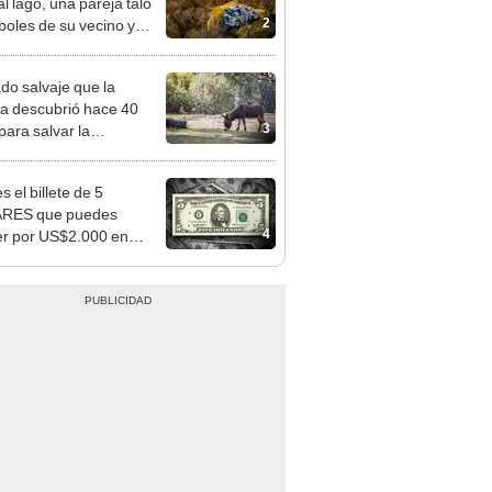
2
rboles de su vecino y
nó con una multa de
de US$600.000
ado salvaje que la
ia descubrió hace 40
3
para salvar la
aleza: la reintroducción
 asno salvaje está
s el billete de 5
rtiendo el desierto en un
RES que puedes
je con más vida
4
r por US$2.000 en
os Unidos