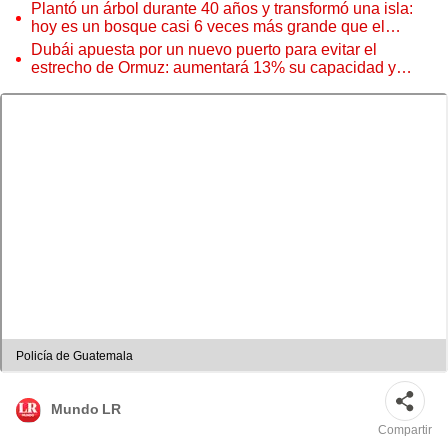
Plantó un árbol durante 40 años y transformó una isla:
hoy es un bosque casi 6 veces más grande que el
Parque de las Leyendas
Dubái apuesta por un nuevo puerto para evitar el
estrecho de Ormuz: aumentará 13% su capacidad y
reforzará el comercio mundial
Policía de Guatemala
Mundo LR
Compartir