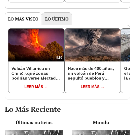
la Patagonia
LO MÁS VISTO
LO ÚLTIMO
Volcán Villarrica en
Hace más de 400 años,
Gobie
Chile: ¿qué zonas
un volcán de Perú
el ca
podrían verse afectadas
sepultó pueblos y
la ve
por la alerta naranja en
provocó uno de los
extra
LEER MÁS
LEER MÁS
La Araucanía?
veranos más fríos de la
recha
historia: sigue bajo
monitoreo
Lo Más Reciente
Últimas noticias
Mundo