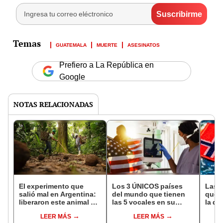
GUATEMALA
MUERTE
ASESINATOS
Prefiero a La República en
Google
NOTAS RELACIONADAS
El experimento que
Los 3 ÚNICOS países
Las 
salió mal en Argentina:
del mundo que tienen
que s
liberaron este animal y
las 5 vocales en su
la de
ahora destruye los
nombre: América cuenta
pose
LEER MÁS
LEER MÁS
bosques milenarios de
con uno
simil