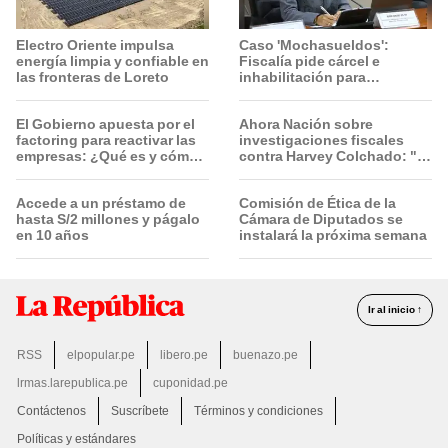
Electro Oriente impulsa
Caso 'Mochasueldos':
energía limpia y confiable en
Fiscalía pide cárcel e
las fronteras de Loreto
inhabilitación para
excongresista fujimorista
María Cordero Jon Tay
El Gobierno apuesta por el
Ahora Nación sobre
factoring para reactivar las
investigaciones fiscales
empresas: ¿Qué es y cómo
contra Harvey Colchado: "El
funciona?
Ministerio Público no puede
ser utilizado políticamente"
Accede a un préstamo de
Comisión de Ética de la
hasta S/2 millones y págalo
Cámara de Diputados se
en 10 años
instalará la próxima semana
Ir al inicio ↑
RSS
elpopular.pe
libero.pe
buenazo.pe
lrmas.larepublica.pe
cuponidad.pe
Contáctenos
Suscríbete
Términos y condiciones
Políticas y estándares