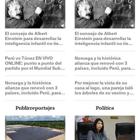
El consejo de Albert
El consejo de Albert
Einstein para desarrollar la
Einstein para desarrollar la
inteligencia infantil no tiene
inteligencia infantil no tiene
que ver con las matemáticas
que ver con las matemáticas
Perú vs Túnez EN VIVO
Noruega y la histórica
ONLINE: punto a punto del
alianza que renovó con 3
partido por el Mundial Sub-
países, incluido Perú, para
17 de Vóley 2026
frenar la deforestación de la
Amazonía al 2030
Noruega y la histórica
Por mejorar la vista de su
alianza que renovó con 3
casa al lago, una pareja taló
países, incluido Perú, para
los árboles de su vecino y
frenar la deforestación de la
terminó con una multa de
Amazonía al 2030
más de US$600.000
Publirreportajes
Política