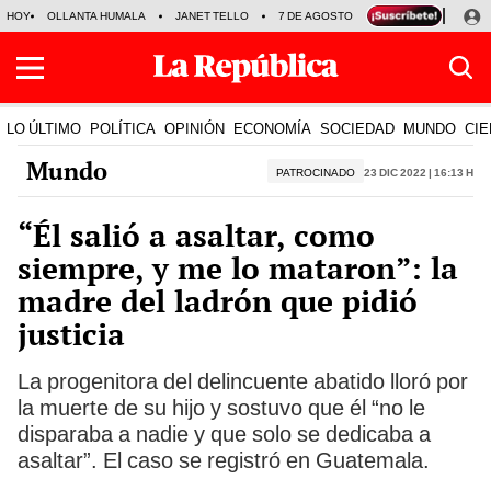
HOY
OLLANTA HUMALA
JANET TELLO
7 DE AGOSTO
TINKA RESULTADOS
LO ÚLTIMO
POLÍTICA
OPINIÓN
ECONOMÍA
SOCIEDAD
MUNDO
CIE
Mundo
PATROCINADO
23 Dic 2022 | 16:13 h
“Él salió a asaltar, como
siempre, y me lo mataron”: la
madre del ladrón que pidió
justicia
La progenitora del delincuente abatido lloró por
la muerte de su hijo y sostuvo que él “no le
disparaba a nadie y que solo se dedicaba a
asaltar”. El caso se registró en Guatemala.