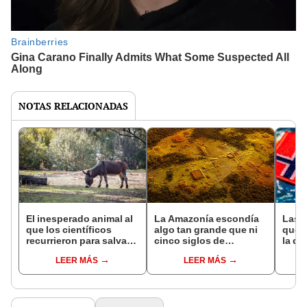
NOTAS RELACIONADAS
El inesperado animal al
La Amazonía escondía
Las 
que los científicos
algo tan grande que ni
que s
recurrieron para salvar
cinco siglos de
la de
la naturaleza: la
exploraciones lograron
pose
LEER MÁS
LEER MÁS
reintroducción de un
encontrarlo: el hallazgo
simil
asno salvaje está
podría cambiar todo lo
convirtiendo el desierto
que se sabía sobre su
en un paisaje con más
pasado
vida