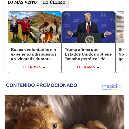
LO MÁS VISTO
LO ÚLTIMO
Buscan voluntarios sin
Trump afirma que
Sinu
experiencia dispuestos
Estados Unidos obtiene
Noch
a vivir gratis durante
“mucho petróleo” de
ganad
una semana: para
Venezuela tras la caída
loter
LEER MÁS
LEER MÁS
cuidar caballos, burros
de Nicolás Maduro
HOY v
y otros animales
rescatados en un
refugio por 2 horas