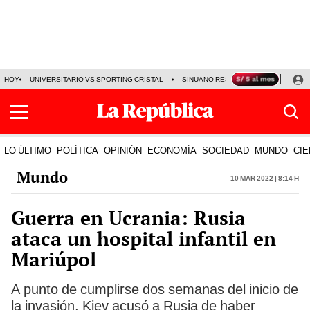
HOY
UNIVERSITARIO VS SPORTING CRISTAL
SINUANO RESULTADOS HOY
CA
LO ÚLTIMO
POLÍTICA
OPINIÓN
ECONOMÍA
SOCIEDAD
MUNDO
CIE
Mundo
10 Mar 2022 | 8:14 h
Guerra en Ucrania: Rusia
ataca un hospital infantil en
Mariúpol
A punto de cumplirse dos semanas del inicio de
la invasión, Kiev acusó a Rusia de haber