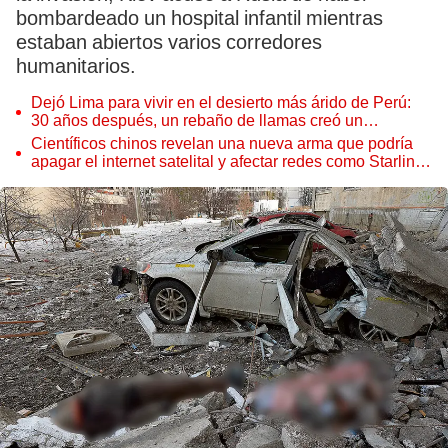
bombardeado un hospital infantil mientras
estaban abiertos varios corredores
humanitarios.
Dejó Lima para vivir en el desierto más árido de Perú:
30 años después, un rebaño de llamas creó un
sorprendente ecosistema
Científicos chinos revelan una nueva arma que podría
apagar el internet satelital y afectar redes como Starlink
de Elon Musk