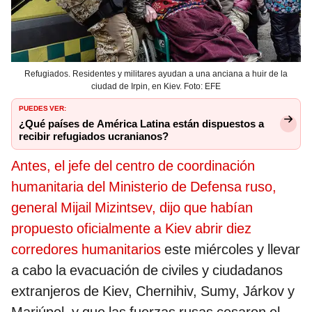
Refugiados. Residentes y militares ayudan a una anciana a huir de la
ciudad de Irpin, en Kiev. Foto: EFE
PUEDES VER:
¿Qué países de América Latina están dispuestos a
recibir refugiados ucranianos?
Antes, el jefe del centro de coordinación
humanitaria del Ministerio de Defensa ruso,
general Mijail Mizintsev, dijo que habían
propuesto oficialmente a Kiev abrir diez
corredores humanitarios
este miércoles y llevar
a cabo la evacuación de civiles y ciudadanos
extranjeros de Kiev, Chernihiv, Sumy, Járkov y
Mariúpol, y que las fuerzas rusas cesaron el