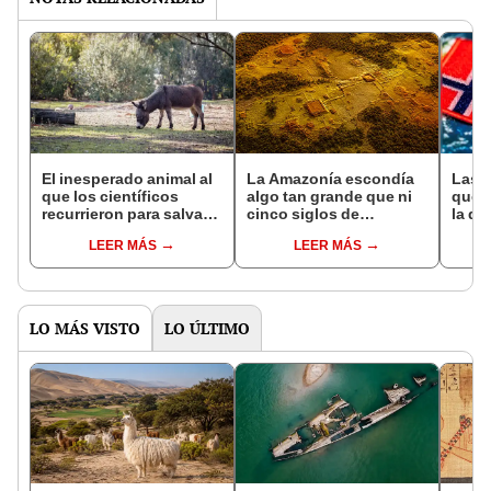
El inesperado animal al
La Amazonía escondía
Las 
que los científicos
algo tan grande que ni
que s
recurrieron para salvar
cinco siglos de
la de
la naturaleza: la
exploraciones lograron
pose
LEER MÁS
LEER MÁS
reintroducción de un
encontrarlo: el hallazgo
simil
asno salvaje está
podría cambiar todo lo
convirtiendo el desierto
que se sabía sobre su
en un paisaje con más
pasado
vida
LO MÁS VISTO
LO ÚLTIMO