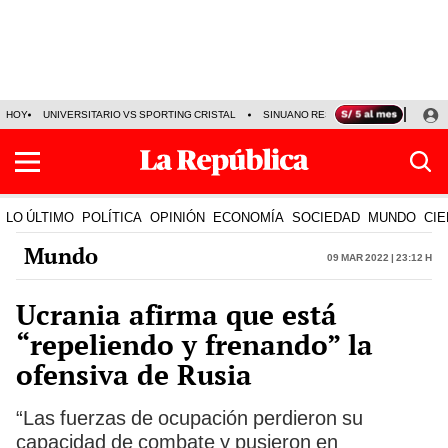
HOY
UNIVERSITARIO VS SPORTING CRISTAL
SINUANO RESULTADOS HOY
CA
LO ÚLTIMO
POLÍTICA
OPINIÓN
ECONOMÍA
SOCIEDAD
MUNDO
CIE
Mundo
09 Mar 2022 | 23:12 h
Ucrania afirma que está
“repeliendo y frenando” la
ofensiva de Rusia
“Las fuerzas de ocupación perdieron su
capacidad de combate y pusieron en