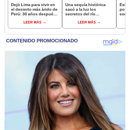
Dejó Lima para vivir en
Una sequía histórica
Esta 
el desierto más árido de
sacó a la luz los
por l
Perú: 30 años después,
secretos del río
escar
un rebaño de llamas
Danubio: barcos de la
en un
LEER MÁS
LEER MÁS
creó un sorprendente
Segunda Guerra
antig
ecosistema
Mundial, fósiles de
respu
mamut y más
sorp