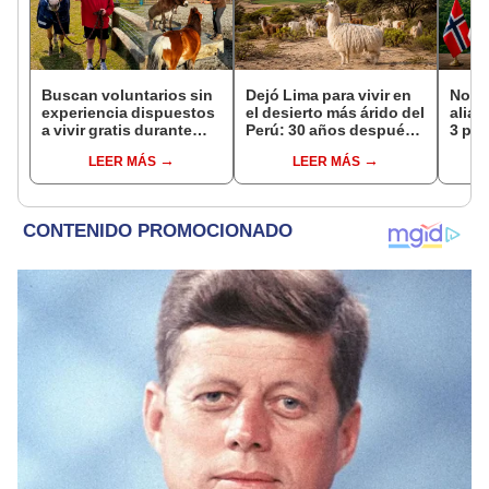
Buscan voluntarios sin
Dejó Lima para vivir en
Norue
experiencia dispuestos
el desierto más árido del
alian
a vivir gratis durante
Perú: 30 años después,
3 paí
una semana: para
su rebaño de llamas
para 
LEER MÁS
LEER MÁS
cuidar caballos, burros
creó un sorprendente
defor
y otros animales
ecosistema
Amaz
rescatados en un
refugio por 2 horas