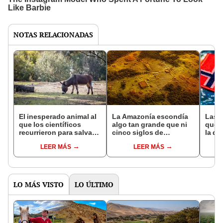
NOTAS RELACIONADAS
El inesperado animal al
La Amazonía escondía
Las 
que los científicos
algo tan grande que ni
que s
recurrieron para salvar
cinco siglos de
la de
la naturaleza: la
exploraciones lograron
pose
LEER MÁS
LEER MÁS
reintroducción de un
encontrarlo: el hallazgo
simil
asno salvaje está
podría cambiar todo lo
convirtiendo el desierto
que se sabía sobre su
en un paisaje con más
pasado
vida
LO MÁS VISTO
LO ÚLTIMO