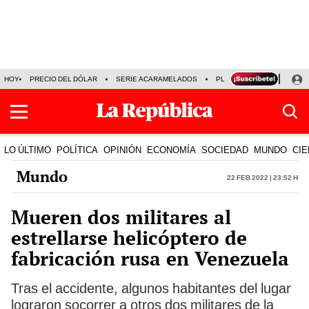
HOY
PRECIO DEL DÓLAR
SERIE ACARAMELADOS
PLAZA VEA
ALEJAND
LO ÚLTIMO
POLÍTICA
OPINIÓN
ECONOMÍA
SOCIEDAD
MUNDO
CIE
Mundo
22 Feb 2022 | 23:52 h
Mueren dos militares al
estrellarse helicóptero de
fabricación rusa en Venezuela
Tras el accidente, algunos habitantes del lugar
lograron socorrer a otros dos militares de la