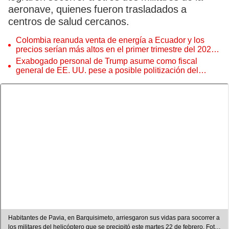
aeronave, quienes fueron trasladados a
centros de salud cercanos.
Colombia reanuda venta de energía a Ecuador y los
precios serían más altos en el primer trimestre del 2027,
según Cenace
Exabogado personal de Trump asume como fiscal
general de EE. UU. pese a posible politización del
Departamento de Justicia
Habitantes de Pavia, en Barquisimeto, arriesgaron sus vidas para socorrer a
los militares del helicóptero que se precipitó este martes 22 de febrero. Foto: