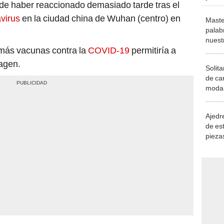
 de haber reaccionado demasiado tarde tras el
virus
en la ciudad china de Wuhan (centro) en
Maste
palab
nuest
o más vacunas contra la
COVID-19
permitiría a
magen.
Solita
de ca
moda.
demue
Ajedre
de es
piezas
consi
ID-19