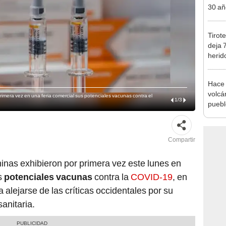
30 añ
de ll
sorpr
Tirot
deja 
herid
entre
Hace 
volcá
imera vez en una feria comercial sus potenciales vacunas contra el
1
/
3
puebl
veran
histo
Compartir
nas exhibieron por primera vez este lunes en
us
potenciales vacunas
contra la
COVID-19
, en
 alejarse de las críticas occidentales por su
anitaria.