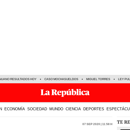
NUANO RESULTADOS HOY
CASO MOCHASUELDOS
MIGUEL TORRES
LEY PU
N
ECONOMÍA
SOCIEDAD
MUNDO
CIENCIA
DEPORTES
ESPECTÁCU
TE R
07 Sep 2020 | 11:58 h