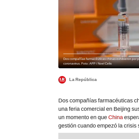
Dos compañías farmacéuticas chinas exhibieron por pr
coronavirus. Foto: AFP / Noel Celis
La República
Dos compañías farmacéuticas chi
una feria comercial en Beijing s
un momento en que
China
espera
gestión cuando empezó la crisis s