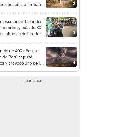
2
os después, un rebaño
amas creó un
endente ecosistema
eo escolar en Tailandia
7 muertos y más de 30
3
os: abuelos del tirador
 las víctimas
más de 400 años, un
n de Perú sepultó
4
os y provocó uno de los
os más fríos de la
ria: sigue bajo monitoreo