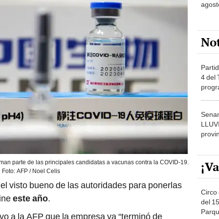
agost
No
Partid
4 del
progr
dónde
Senam
LLUV
provi
¡Va
an parte de las principales candidatas a vacunas contra la COVID-19.
Foto: AFP / Noel Celis
el visto bueno de las autoridades para ponerlas
Circo 
mine
este año
.
del 15
Parqu
vo a la AFP que la empresa ya “terminó de
Migue