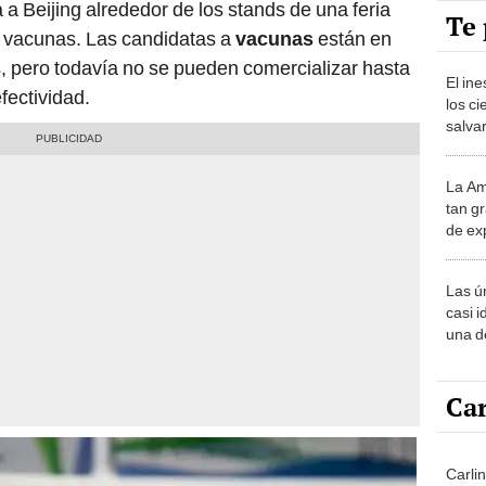
a Beijing alrededor de los stands de una feria
Te 
a vacunas. Las candidatas a
vacunas
están en
 pero todavía no se pueden comercializar hasta
El in
fectividad.
los ci
salvar
reint
salvaj
La Am
desie
tan gr
más v
de ex
encont
podrí
Las ú
sabía
casi i
una d
muy s
Car
Carlin