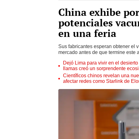
China exhibe por
potenciales vacu
en una feria
Sus fabricantes esperan obtener el v
mercado antes de que termine este 
Dejó Lima para vivir en el desier
llamas creó un sorprendente ecos
Científicos chinos revelan una nuev
afectar redes como Starlink de El