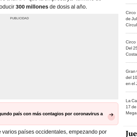
roducir
300 millones
de dosis al año.
Circo
de Jul
Círcul
Circo
Del 2
Costa
Gran 
del 10
en el
La Ca
17 de 
Mega 
segundo país con más contagios por coronavirus a
Ju
e varios países occidentales, empezando por