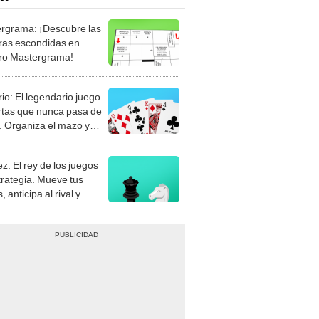
rgrama: ¡Descubre las
ras escondidas en
ro Mastergrama!
rio: El legendario juego
rtas que nunca pasa de
 Organiza el mazo y
stra tu habilidad.
z: El rey de los juegos
trategia. Mueve tus
, anticipa al rival y
gue el jaque mate.