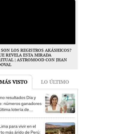
 SON LOS REGISTROS AKÁSHICOS?
UE REVELA ESTA MIRADA
RITUAL | ASTROMOOD CON JHAN
DOVAL
 MÁS VISTO
LO ÚLTIMO
no resultados Día y
e: números ganadores
1
última lotería de
bia de HOY viernes 7
osto
ima para vivir en el
rto más árido de Perú: