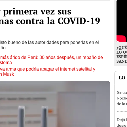
 primera vez sus
nas contra la COVID-19
isto bueno de las autoridades para ponerlas en el
¿QUÉ
año.
LO Q
ESPI
to más árido de Perú: 30 años después, un rebaño de
SAN
istema
a arma que podría apagar el internet satelital y
on Musk
LO
Sinua
Noch
de la 
Colom
de ag
Dejó L
desie