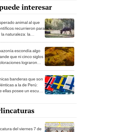
puede interesar
esperado animal al que
entíficos recurrieron para
 la naturaleza: la
roducción de un asno
e está convirtiendo el
azonía escondía algo
rto en un paisaje con
ande que ni cinco siglos
ida
ploraciones lograron
rarlo: el hallazgo
a cambiar todo lo que se
nicas banderas que son
 sobre su pasado
dénticas a la de Perú:
e ellas posee un escudo
imilar
lincaturas
catura del viernes 7 de