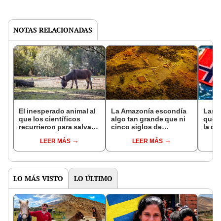
NOTAS RELACIONADAS
El inesperado animal al
La Amazonía escondía
Las 
que los científicos
algo tan grande que ni
que s
recurrieron para salvar
cinco siglos de
la de
la naturaleza: la
exploraciones lograron
pose
LEER MÁS
LEER MÁS
reintroducción de un
encontrarlo: el hallazgo
simil
asno salvaje está
podría cambiar todo lo
convirtiendo el desierto
que se sabía sobre su
en un paisaje con más
pasado
vida
LO MÁS VISTO
LO ÚLTIMO