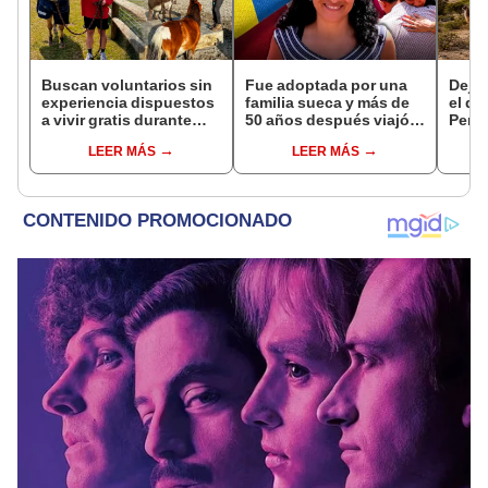
Buscan voluntarios sin
Fue adoptada por una
Dejó 
experiencia dispuestos
familia sueca y más de
el de
a vivir gratis durante
50 años después viajó a
Perú:
una semana: para
Sudamérica en busca de
un re
LEER MÁS
LEER MÁS
cuidar caballos, burros
sus raíces: "Encontré
creó
y otros animales
esa parte faltante"
ecos
rescatados en un
refugio por 2 horas