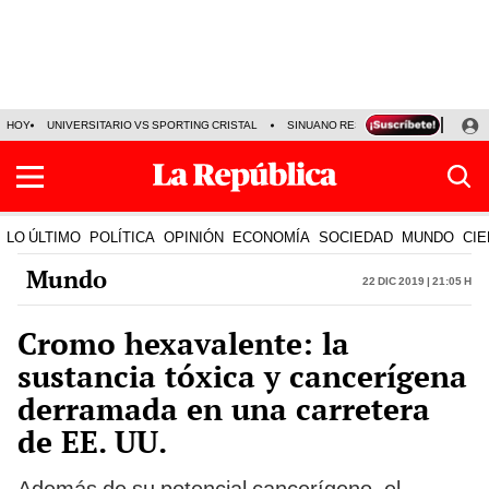
HOY
UNIVERSITARIO VS SPORTING CRISTAL
SINUANO RESULTADOS HOY
CA
LO ÚLTIMO
POLÍTICA
OPINIÓN
ECONOMÍA
SOCIEDAD
MUNDO
CIE
Mundo
22 Dic 2019 | 21:05 h
Cromo hexavalente: la
sustancia tóxica y cancerígena
derramada en una carretera
de EE. UU.