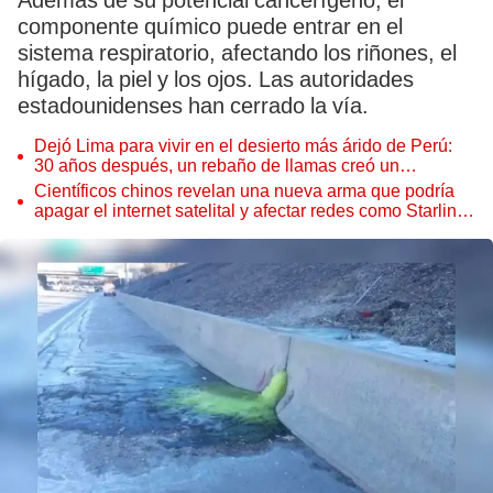
Además de su potencial cancerígeno, el
componente químico puede entrar en el
sistema respiratorio, afectando los riñones, el
hígado, la piel y los ojos. Las autoridades
estadounidenses han cerrado la vía.
Dejó Lima para vivir en el desierto más árido de Perú:
30 años después, un rebaño de llamas creó un
sorprendente ecosistema
Científicos chinos revelan una nueva arma que podría
apagar el internet satelital y afectar redes como Starlink
de Elon Musk