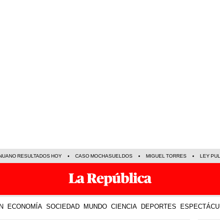
NUANO RESULTADOS HOY
CASO MOCHASUELDOS
MIGUEL TORRES
LEY PU
N
ECONOMÍA
SOCIEDAD
MUNDO
CIENCIA
DEPORTES
ESPECTÁCU
TE R
21 Dic 2019 | 12:53 h