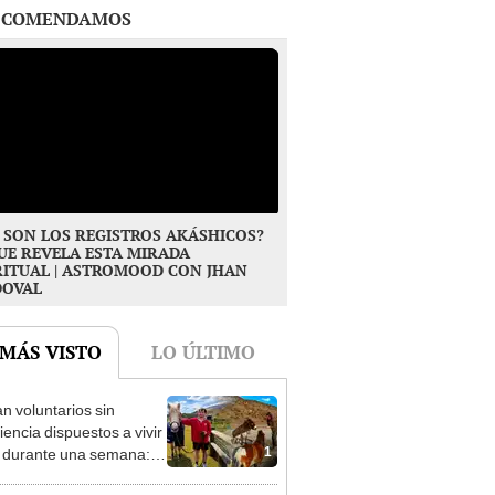
 SON LOS REGISTROS AKÁSHICOS?
UE REVELA ESTA MIRADA
RITUAL | ASTROMOOD CON JHAN
DOVAL
 MÁS VISTO
LO ÚLTIMO
n voluntarios sin
iencia dispuestos a vivir
1
s durante una semana:
cuidar caballos, burros y
 animales rescatados en
no resultados Noche y
fugio por 2 horas
números ganadores de