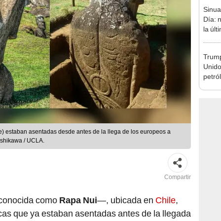
la úl
de HO
Trump
Unido
petró
caída
le) estaban asentadas desde antes de la llega de los europeos a
 Ishikawa / UCLA.
Compartir
conocida como
Rapa Nui
—, ubicada en
Chile
,
cas que ya estaban asentadas antes de la llegada