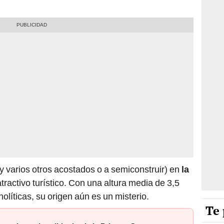
 varios otros acostados o a semiconstruir) en
la
atractivo turístico. Con una altura media de 3,5
líticas, su origen aún es un misterio.
Te 
en un barco hundido desde la Primera Guerra
El in
los ci