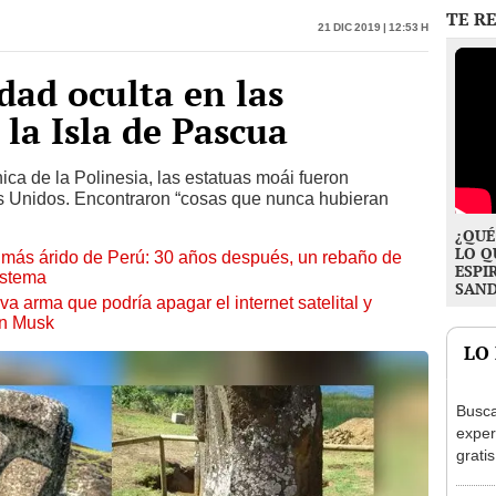
dad oculta en las
la Isla de Pascua
ica de la Polinesia, las estatuas moái fueron
os Unidos. Encontraron “cosas que nunca hubieran
¿QUÉ
LO Q
to más árido de Perú: 30 años después, un rebaño de
ESPI
istema
SAN
a arma que podría apagar el internet satelital y
on Musk
LO
Busca
exper
grati
para 
otros
Sinua
un re
Día: 