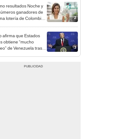
2
tima lotería de Colombia
Y viernes 7 de agosto
 afirma que Estados
s obtiene “mucho
3
leo” de Venezuela tras la
 de Nicolás Maduro