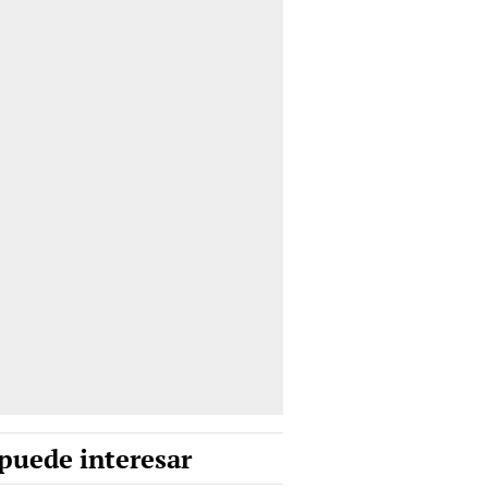
puede interesar
esperado animal al que
entíficos recurrieron para