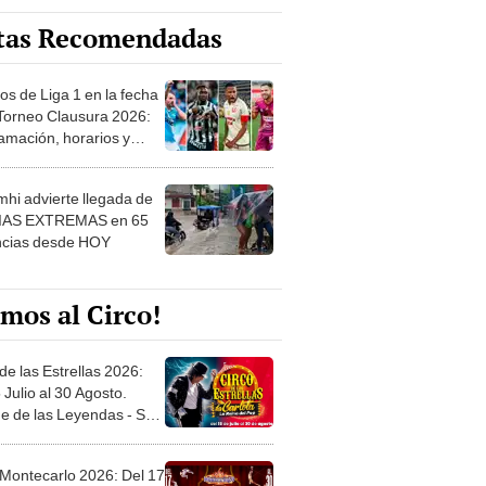
os de Liga 1 en la fecha
 Torneo Clausura 2026:
amación, horarios y
 ver
hi advierte llegada de
IAS EXTREMAS en 65
ncias desde HOY
mos al Circo!
de las Estrellas 2026:
 Julio al 30 Agosto.
e de las Leyendas - San
l
 Montecarlo 2026: Del 17
io hasta el 30 Agosto en
o Militar - Jesús María