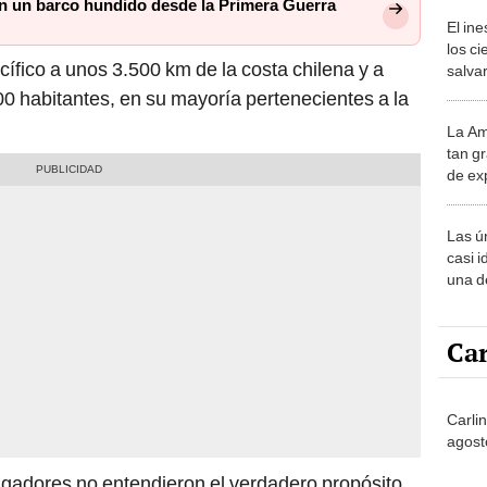
cífico a unos 3.500 km de la costa chilena y a
salvar
reint
00 habitantes, en su mayoría pertenecientes a la
salvaj
La Am
desie
tan gr
más v
de ex
encont
podrí
Las ú
sabía
casi i
una d
muy s
Car
Carli
agost
igadores no entendieron el verdadero propósito
iente estudio de la
Universidad de California en
No
r revelado el misterio.