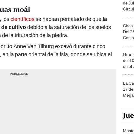
, los
científicos
se habían percatado de que
la
Circo
 de cultivo
debido a la saturación de los suelos
Del 2
e la trituración de la piedra.
Costa
 por Jo Anne Van Tilburg excavó durante cinco
, en la parte oriental de la isla, donde se ubica el
Gran 
del 10
en el
La Ca
17 de 
Mega 
Ju
Maste
palab
nuest