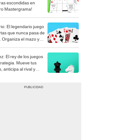
rio: El legendario juego
rtas que nunca pasa de
 Organiza el mazo y
stra tu habilidad.
z: El rey de los juegos
trategia. Mueve tus
, anticipa al rival y
gue el jaque mate.