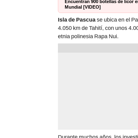
Isla de Pascua
se ubica en el Pa
4.050 km de Tahití, con unos 4.0
etnia polinesia Rapa Nui.
Durante muchos años, los invest
de estas creaciones, pero un rec
Los Ángeles (UCLA)
parece habe