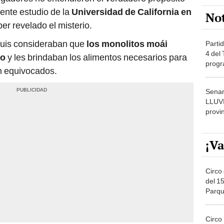
nuis consideraban que
los monolitos moái
Partid
4 del
lo
y les brindaban los alimentos necesarios para
progr
an equivocados.
dónde
Senam
LLUV
provi
¡Va
Circo 
del 15
Parqu
Migue
Circo
de Jul
tuas moái
Círcul