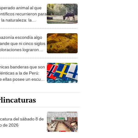
 la naturaleza: la
roducción de un asno
e está convirtiendo el
azonía escondía algo
rto en un paisaje con
ande que ni cinco siglos
ida
ploraciones lograron
rarlo: el hallazgo
a cambiar todo lo que se
nicas banderas que son
 sobre su pasado
dénticas a la de Perú:
e ellas posee un escudo
imilar
lincaturas
ncatura del sábado 8 de
o de 2026
tas Recomendadas