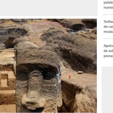
Solita
de ca
moda.
demue
Ajedre
de es
piezas
consi
s de la UCLA revelaron la increíble qúimica en los suelos de la cantera
ano Raraku. Foto: UCLA.