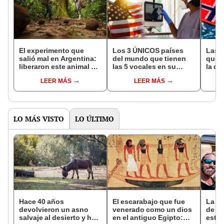
El experimento que
Los 3 ÚNICOS países
Las 
salió mal en Argentina:
del mundo que tienen
que s
liberaron este animal y
las 5 vocales en su
la de
ahora destruye los
nombre: América cuenta
pose
LEER MÁS
LEER MÁS
bosques milenarios de
con uno
simil
la Patagonia
LO MÁS VISTO
LO ÚLTIMO
Hace 40 años
El escarabajo que fue
La in
devolvieron un asno
venerado como un dios
de un
salvaje al desierto y hoy
en el antiguo Egipto:
esta