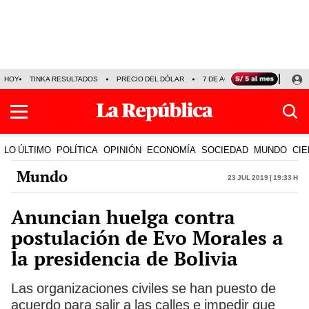
HOY
TINKA RESULTADOS
PRECIO DEL DÓLAR
7 DE AGOSTO
OLLANTA H
LO ÚLTIMO
POLÍTICA
OPINIÓN
ECONOMÍA
SOCIEDAD
MUNDO
CIE
Mundo
23 Jul 2019 | 19:33 h
Anuncian huelga contra
postulación de Evo Morales a
la presidencia de Bolivia
Las organizaciones civiles se han puesto de
acuerdo para salir a las calles e impedir que