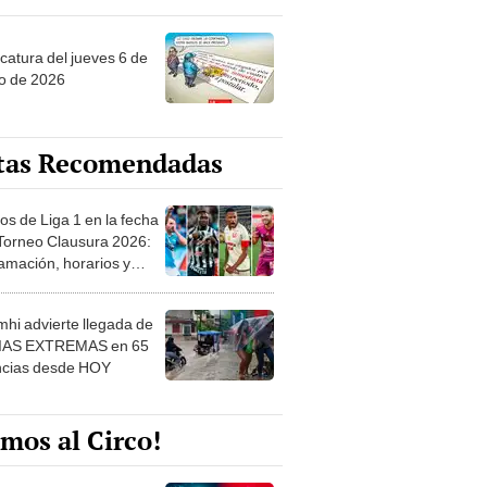
ncatura del jueves 6 de
o de 2026
tas Recomendadas
os de Liga 1 en la fecha
 Torneo Clausura 2026:
amación, horarios y
 ver
hi advierte llegada de
IAS EXTREMAS en 65
ncias desde HOY
mos al Circo!