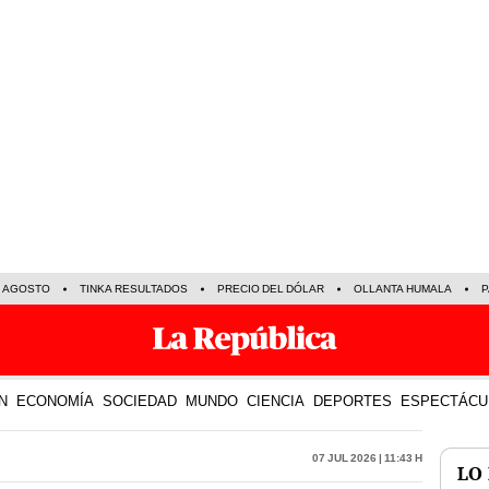
E AGOSTO
TINKA RESULTADOS
PRECIO DEL DÓLAR
OLLANTA HUMALA
P
N
ECONOMÍA
SOCIEDAD
MUNDO
CIENCIA
DEPORTES
ESPECTÁCU
07 Jul 2026 | 11:43 h
LO