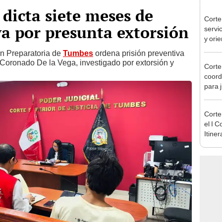
dicta siete meses de
Corte
va por presunta extorsión
servic
y orie
n Preparatoria de
Tumbes
ordena prisión preventiva
Coronado De la Vega, investigado por extorsión y
Corte
coord
para 
Corte
el I 
Itiner