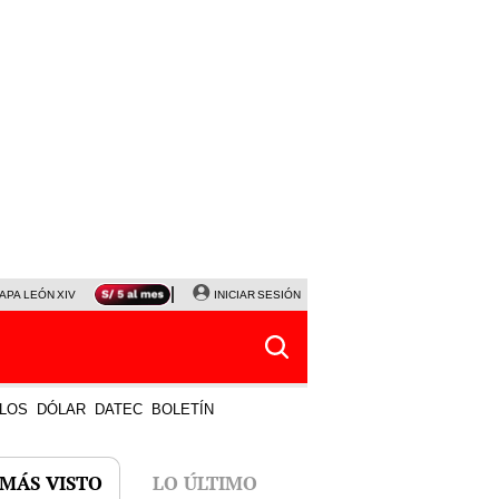
APA LEÓN XIV
NALDY SALDAÑA
INICIAR SESIÓN
LA BELLA LUZ
MAGALY MEDINA
HORÓS
LOS
DÓLAR
DATEC
BOLETÍN
 MÁS VISTO
LO ÚLTIMO