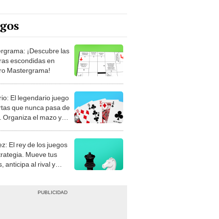
egos
rgrama: ¡Descubre las
ras escondidas en
ro Mastergrama!
rio: El legendario juego
rtas que nunca pasa de
 Organiza el mazo y
stra tu habilidad.
z: El rey de los juegos
trategia. Mueve tus
, anticipa al rival y
gue el jaque mate.