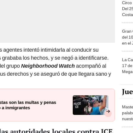
Circo
Del 2
Costa
Gran 
del 10
en el
agentes intentó intimidarla al conducir su
 grababa los hechos, y se negó a identificarse.
La Ca
del grupo
Neighborhood Watch
acompañó al
17 de 
Mega 
sus derechos y se aseguró de que llegara sano y
Ju
stas son las multas y penas
Maste
o a inmigrantes
palab
nuest
las autoridades locales contra ICE