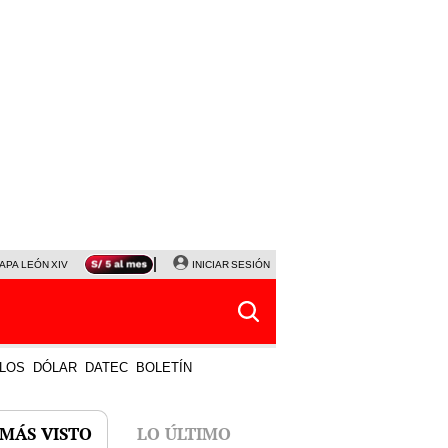
APA LEÓN XIV
NALDY SALDAÑA
INICIAR SESIÓN
LA BELLA LUZ
MAGALY MEDINA
HORÓS
LOS
DÓLAR
DATEC
BOLETÍN
 MÁS VISTO
LO ÚLTIMO