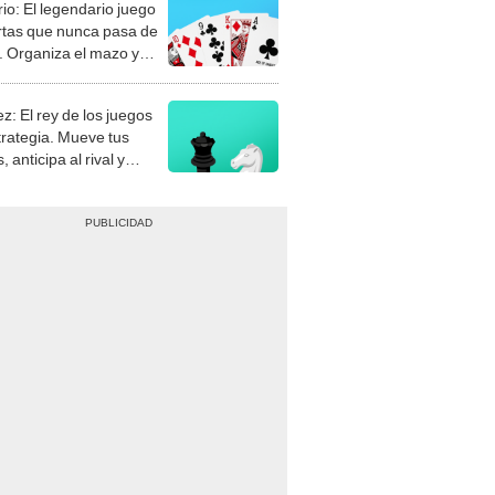
rio: El legendario juego
rtas que nunca pasa de
 Organiza el mazo y
stra tu habilidad.
z: El rey de los juegos
trategia. Mueve tus
, anticipa al rival y
gue el jaque mate.