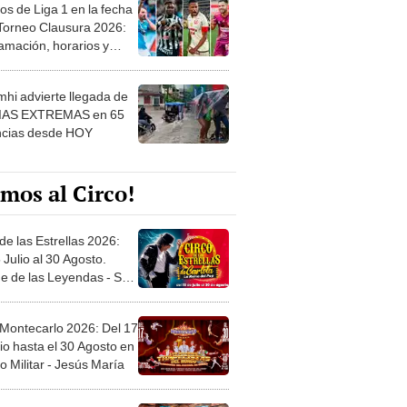
os de Liga 1 en la fecha
 Torneo Clausura 2026:
amación, horarios y
 ver
hi advierte llegada de
IAS EXTREMAS en 65
ncias desde HOY
mos al Circo!
de las Estrellas 2026:
 Julio al 30 Agosto.
e de las Leyendas - San
l
 Montecarlo 2026: Del 17
io hasta el 30 Agosto en
o Militar - Jesús María