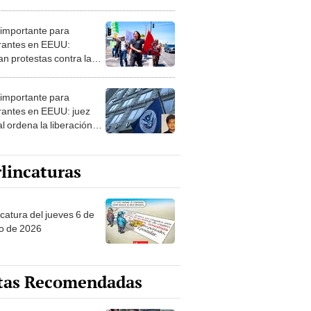
rantes: "Espera al ICE
s puertas"
 importante para
rantes en EEUU:
an protestas contra las
icas migratorias de Trump
 redadas de ICE
 importante para
rantes en EEUU: juez
l ordena la liberación
iata de un hombre
ido por ICE
lincaturas
ncatura del jueves 6 de
o de 2026
tas Recomendadas