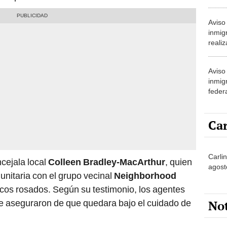
inmig
en tu
Aviso
inmig
realiz
polít
y las
Aviso
inmig
federa
inmed
deten
Car
Carli
ncejala local
Colleen Bradley-MacArthur
, quien
agost
nitaria con el grupo vecinal
Neighborhood
ecos rosados. Según su testimonio, los agentes
No
se aseguraron de que quedara bajo el cuidado de