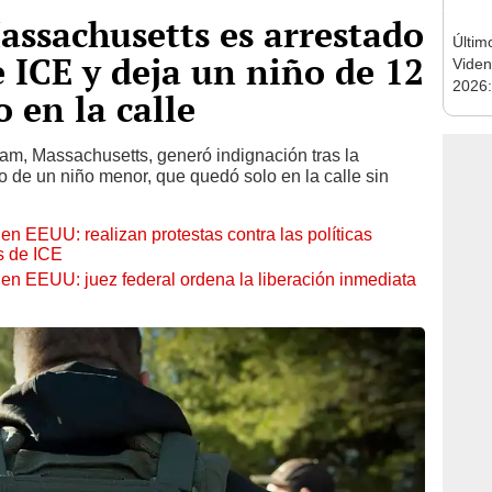
ssachusetts es arrestado
Últim
 ICE y deja un niño de 12
Viden
2026:
en la calle
de tu 
esper
m, Massachusetts, generó indignación tras la
o de un niño menor, que quedó solo en la calle sin
en EEUU: realizan protestas contra las políticas
s de ICE
 en EEUU: juez federal ordena la liberación inmediata