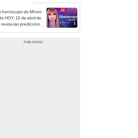
o horóscopo de Mhoni
te HOY, 15 de abril de
1
 revisa las predicciones
signo y entérate si te
a un día afortunado