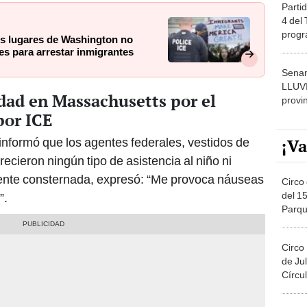
Partid
4 del
progr
s lugares de Washington no
dónde
es para arrestar inmigrantes
Senam
LLUV
dad en Massachusetts por el
provi
por ICE
¡Va
nformó que los agentes federales, vestidos de
ofrecieron ningún tipo de asistencia al niño ni
emente consternada, expresó: “Me provoca náuseas
Circo 
del 15
”.
Parqu
Migue
Circo
de Jul
Círcul