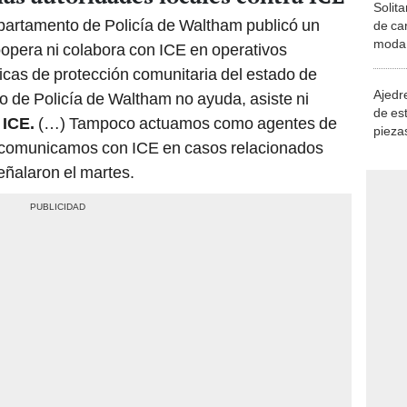
Solita
epartamento de Policía de Waltham publicó un
de ca
moda.
pera ni colabora con ICE en operativos
demue
íticas de protección comunitaria del estado de
Ajedre
o de Policía de Waltham no ayuda, asiste ni
de es
l
ICE.
(…) Tampoco actuamos como agentes de
piezas
s comunicamos con ICE en casos relacionados
consi
señalaron el martes.