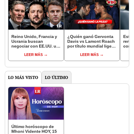
Reino Unido, Francia y
¿Quién ganó Gervonta
Esta
Ucrania buscan
Davis vs Lamont Roach
renov
negociar con EE.UU. un
por título mundial ligero
condu
"plan de paz" de alto al
OMB? Mira cómo quedó
sin n
LEER MÁS
LEER MÁS
fuego en el conflicto
la pelea de box
exam
con Rusia
DMV
LO MÁS VISTO
LO ÚLTIMO
Último horóscopo de
Mhoni Vidente HOY, 15