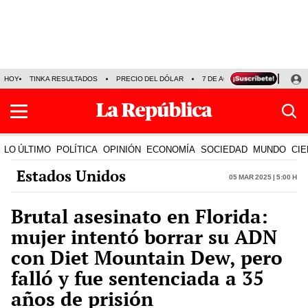
HOY
TINKA RESULTADOS
PRECIO DEL DÓLAR
7 DE AGOSTO
OLLANTA H
LO ÚLTIMO
POLÍTICA
OPINIÓN
ECONOMÍA
SOCIEDAD
MUNDO
CIE
Estados Unidos
05 Mar 2025 | 5:00 h
Brutal asesinato en Florida:
mujer intentó borrar su ADN
con Diet Mountain Dew, pero
falló y fue sentenciada a 35
años de prisión