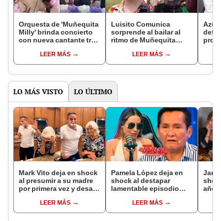
Orquesta de 'Muñequita
Luisito Comunica
Azuc
Milly' brinda concierto
sorprende al bailar al
defie
con nueva cantante tras
ritmo de Muñequita
promo
su muerte: “Los guía
Milly durante su viaje a
Dr. F
LEER MÁS
LEER MÁS
desde el cielo”
Puno
sabe
LO MÁS VISTO
LO ÚLTIMO
Mark Vito deja en shock
Pamela López deja en
Janet
al presumir a su madre
shock al destapar
shock
por primera vez y desata
lamentable episodio
años 
comentarios por como
que vivió con dueños
empre
LEER MÁS
LEER MÁS
luce: "Guapa, se ve muy
de La Bella Luz: "Hasta
pleni
bien cuidada"
el día de hoy ..."