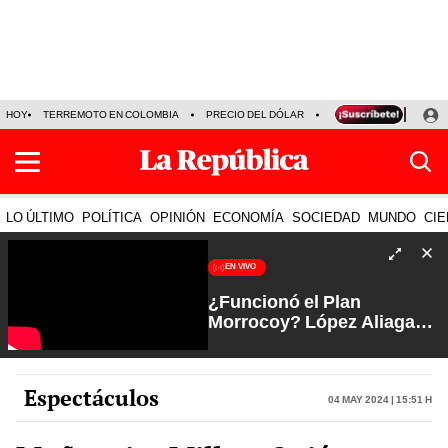
HOY
TERREMOTO EN COLOMBIA
PRECIO DEL DÓLAR
KEIKO FUJIMORI
P
LO ÚLTIMO
POLÍTICA
OPINIÓN
ECONOMÍA
SOCIEDAD
MUNDO
CIE
EN VIVO
¿Funcionó el Plan
Morrocoy? López Aliaga
favorito de Lima tras
jugada al JNE | Arde Troya
con Juliana Oxenford
Espectáculos
04 May 2024 | 15:51 h