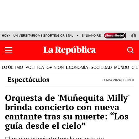
HOY
UNIVERSITARIO VS SPORTING CRISTAL
SINUANO RESULTADOS HOY
CA
LO ÚLTIMO
POLÍTICA
OPINIÓN
ECONOMÍA
SOCIEDAD
MUNDO
CIE
Espectáculos
01 May 2024 | 13:39 h
Orquesta de 'Muñequita Milly'
brinda concierto con nueva
cantante tras su muerte: “Los
guía desde el cielo”