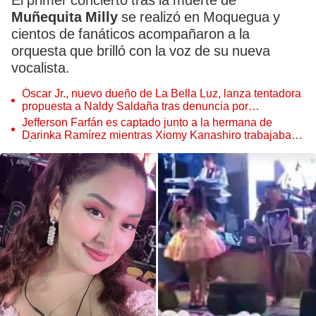
El primer concierto tras la muerte de
Muñequita Milly
se realizó en Moquegua y
cientos de fanáticos acompañaron a la
orquesta que brilló con la voz de su nueva
vocalista.
Óscar Jr., nuevo dueño de La Bella Luz, lanza tentadora
propuesta a Naldy Saldaña tras denuncia por
tocamientos
Jefferson Farfán es captado junto a la hermana de
Darinka Ramírez mientras Xiomy Kanashiro trabajaba:
“Él tiene sus…”