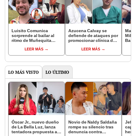
Luisito Comunica
Azucena Calvay se
Madr
sorprende al bailar al
defiende de ataques por
Milly
ritmo de Muñequita
promocionar clínica del
Bartr
Milly durante su viaje a
Dr. Fong: "Opinan sin
Fong,
LEER MÁS
LEER MÁS
Puno
saber"
LO MÁS VISTO
LO ÚLTIMO
Óscar Jr., nuevo dueño
Novio de Naldy Saldaña
Jeffe
de La Bella Luz, lanza
rompe su silencio tras
capta
tentadora propuesta a
denuncia contra
herm