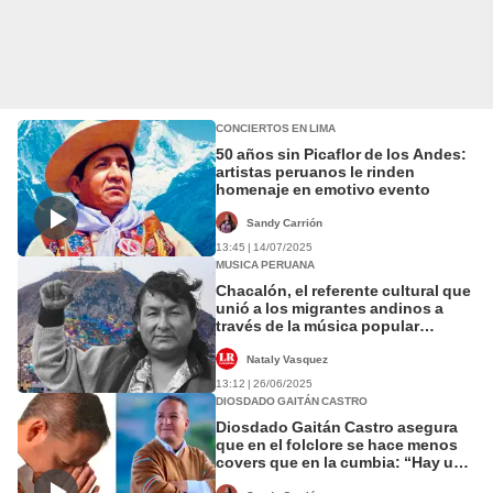
CONCIERTOS EN LIMA
50 años sin Picaflor de los Andes:
artistas peruanos le rinden
homenaje en emotivo evento
Sandy Carrión
13:45 | 14/07/2025
MUSICA PERUANA
Chacalón, el referente cultural que
unió a los migrantes andinos a
través de la música popular
peruana
Nataly Vasquez
13:12 | 26/06/2025
DIOSDADO GAITÁN CASTRO
Diosdado Gaitán Castro asegura
que en el folclore se hace menos
covers que en la cumbia: “Hay un
fuerte valor en la creación”