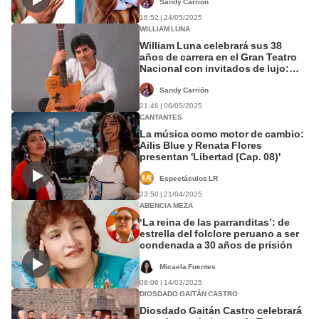
Sandy Carrión
16:52 | 24/05/2025
WILLIAM LUNA
William Luna celebrará sus 38
años de carrera en el Gran Teatro
Nacional con invitados de lujo:
entradas y fecha del show
Sandy Carrión
21:46 | 06/05/2025
CANTANTES
La música como motor de cambio:
Ailis Blue y Renata Flores
presentan 'Libertad (Cap. 08)'
Espectáculos LR
23:50 | 21/04/2025
ABENCIA MEZA
‘La reina de las parranditas’: de
estrella del folclore peruano a ser
condenada a 30 años de prisión
Micaela Fuentes
08:06 | 14/03/2025
DIOSDADO GAITÁN CASTRO
Diosdado Gaitán Castro celebrará