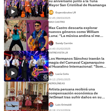
su aniversario junto a la Tuna
Mayor San Cristóbal de Huamanga
Espectáculos LR
22:45 | 06/03/2025
MAX CASTRO
Max Castro descarta explorar
nuevos géneros como William
Luna: “La música andina sí me
llena”
Sandy Carrión
14:40 | 01/02/2025
ENTREVISTA LR
Los Hermanos Sánchez traerán la
magia del Carnaval Cajamarquino
al Huaralino Internacional: "Somos
simples, pero alegres"
Lucía Celis
09:12 | 25/01/2025
AEROLÍNEAS
Artista peruana recibirá una
compensación económica de
JetSmart tras sufrir daños en su
arpa en vuelo
Luis Grimaldi
18:19 | 21/12/2024