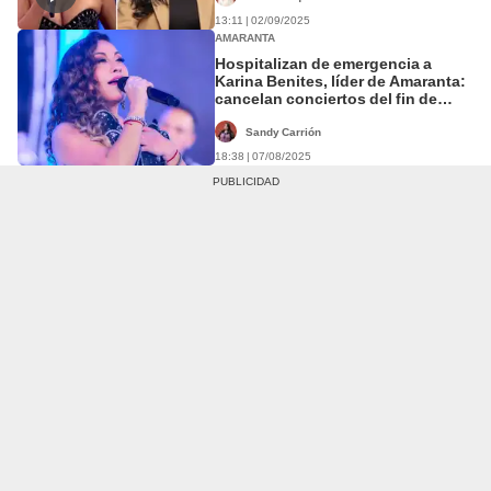
13:11 | 02/09/2025
AMARANTA
Hospitalizan de emergencia a
Karina Benites, líder de Amaranta:
cancelan conciertos del fin de
semana
Sandy Carrión
18:38 | 07/08/2025