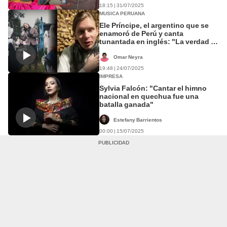
18:15 | 31/07/2025
MUSICA PERUANA
Ele Príncipe, el argentino que se
enamoró de Perú y canta
tunantada en inglés: "La verdad es
que me he vuelto más perucho"
Omar Neyra
19:48 | 24/07/2025
IMPRESA
Sylvia Falcón: "Cantar el himno
nacional en quechua fue una
batalla ganada"
Estefany Barrientos
00:00 | 15/07/2025