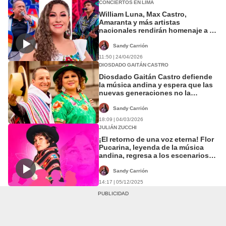
CONCIERTOS EN LIMA
William Luna, Max Castro,
Amaranta y más artistas
nacionales rendirán homenaje a la
música peruana en el Festival
Andino Latinoamericano
Sandy Carrión
11:50 | 24/04/2026
DIOSDADO GAITÁN CASTRO
Diosdado Gaitán Castro defiende
la música andina y espera que las
nuevas generaciones no la
olviden: “La tradición no debe
morir”
Sandy Carrión
18:09 | 04/03/2026
JULIÁN ZUCCHI
¡El retorno de una voz eterna! Flor
Pucarina, leyenda de la música
andina, regresa a los escenarios
gracias a la tecnología
Sandy Carrión
14:17 | 05/12/2025