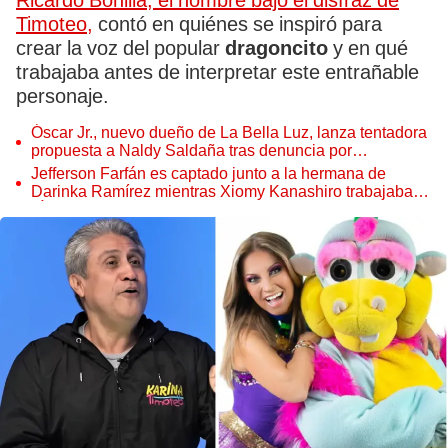
Ricardo Bonilla, el hombre bajo el disfraz de
Timoteo,
contó en quiénes se inspiró para
crear la voz del popular
dragoncito
y en qué
trabajaba antes de interpretar este entrañable
personaje.
Óscar Jr., nuevo dueño de La Bella Luz, lanza tentadora
propuesta a Naldy Saldaña tras denuncia por
tocamientos
Jefferson Farfán es captado junto a la hermana de
Darinka Ramírez mientras Xiomy Kanashiro trabajaba:
“Él tiene sus…”