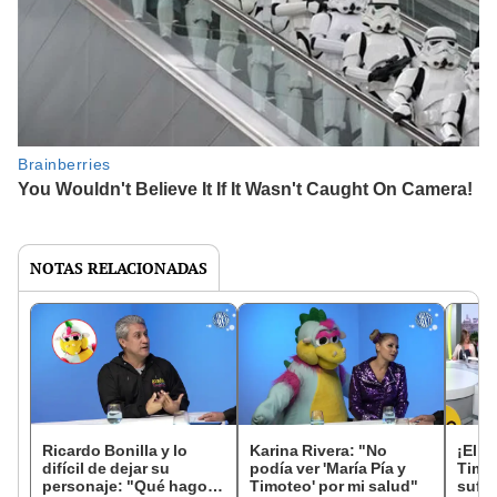
NOTAS RELACIONADAS
Ricardo Bonilla y lo
Karina Rivera: "No
¡El m
difícil de dejar su
podía ver 'María Pía y
Timot
personaje: "Qué hago
Timoteo' por mi salud"
sufre