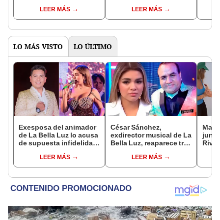
yo por dentro si siempre
duran
LEER MÁS
LEER MÁS
fui Timoteo"
vivo
LO MÁS VISTO
LO ÚLTIMO
Exesposa del animador
César Sánchez,
Mario
de La Bella Luz lo acusa
exdirector musical de La
junto
de supuesta infidelidad
Bella Luz, reaparece tras
Rivad
con Naldy Saldaña y
denuncia de Naldy
el di
LEER MÁS
LEER MÁS
expone chats
Saldaña con polémico
sepa
pedido: "Pido respetar
siemp
la presunción de
inocencia"