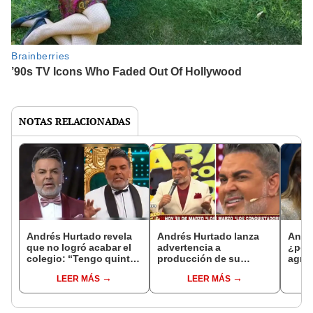
NOTAS RELACIONADAS
Andrés Hurtado revela
Andrés Hurtado lanza
Anah
que no logró acabar el
advertencia a
¿por 
colegio: “Tengo quinto
producción de su
agra
año de primaria”
programa EN VIVO: “En
y Gé
LEER MÁS
LEER MÁS
el corte les voy a sacar
la…”