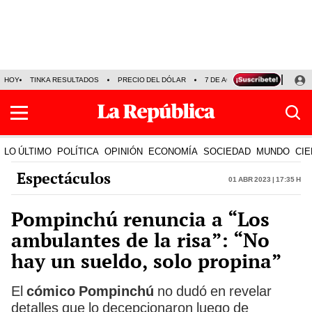
HOY
TINKA RESULTADOS
PRECIO DEL DÓLAR
7 DE AGOSTO
OLLANTA H
LO ÚLTIMO
POLÍTICA
OPINIÓN
ECONOMÍA
SOCIEDAD
MUNDO
CIE
Espectáculos
01 Abr 2023 | 17:35 h
Pompinchú renuncia a “Los
ambulantes de la risa”: “No
hay un sueldo, solo propina”
El
cómico Pompinchú
no dudó en revelar
detalles que lo decepcionaron luego de