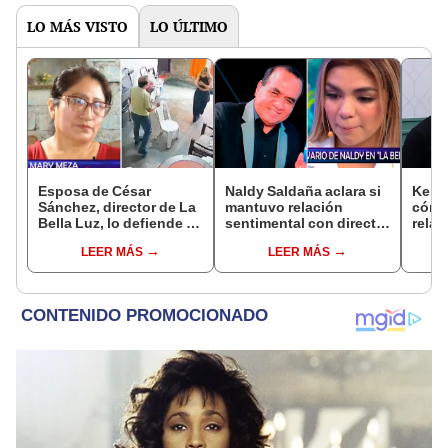
LO MÁS VISTO
LO ÚLTIMO
Esposa de César
Naldy Saldaña aclara si
Kenji
Sánchez, director de La
mantuvo relación
cómo 
Bella Luz, lo defiende y
sentimental con director
relac
asegura que él confesó
de La Bella Luz tras
Fujim
LEER MÁS
LEER MÁS
relación clandestina
denunciarlo por
ausen
con Naldy Saldaña:
tocamientos: “Me
event
"Hace dos años"
parece muy bajo”
Érika