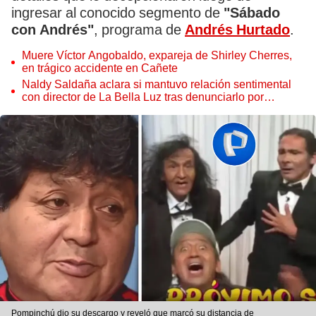
ingresar al conocido segmento de
"Sábado
con Andrés"
, programa de
Andrés Hurtado
.
Muere Víctor Angobaldo, expareja de Shirley Cherres,
en trágico accidente en Cañete
Naldy Saldaña aclara si mantuvo relación sentimental
con director de La Bella Luz tras denunciarlo por
tocamientos: “Me parece muy bajo”
Pompinchú dio su descargo y reveló que marcó su distancia de