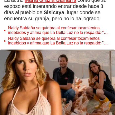
La actriz
María Grazia Gamarra
contó que su
esposo está intentando entrar desde hace 3
días al pueblo de
Sisicaya
, lugar donde se
encuentra su granja, pero no lo ha logrado.
Naldy Saldaña se quiebra al confesar tocamientos
indebidos y afirma que La Bella Luz no la respaldó: "Me
siento sola"
Naldy Saldaña se quiebra al confesar tocamientos
indebidos y afirma que La Bella Luz no la respaldó: "Me
siento sola"