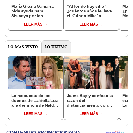
María Grazia Gamarra
"Al fondo hay sitio”:
María
pide ayuda para
¿cuántos años le lleva
¿por
Sisicaya por los
el ‘Gringo Mike’ a
Mont
huaicos: "No pueden
Macarena Montalbán en
es ap
LEER MÁS
LEER MÁS
quedar incomunicados"
la vida real?
Sonri
LO MÁS VISTO
LO ÚLTIMO
La respuesta de los
Jaime Bayly confesó la
Fiore
dueños de La Bella Luz
razón del
exint
a la denuncia de Naldy
distanciamiento con
Luz, 
Saldaña por presuntos
sus hijas tras sacarlas
Salda
LEER MÁS
LEER MÁS
tocamientos indebidos:
del departamento
por 
"Tienes que superarlo"
donde vivían junto a su
toca
madre
"Hay 