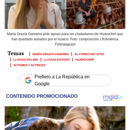
María Grazia Gamarra pide apoyo para los ciudadanos de Huarochirí que
han quedado aislados por el huaico. Foto: composición LR/América
TV/Instagram
MARÍA GRAZIA GAMARRA
AL FONDO HAY SITIO
LLUVIAS EN LIMA
LLUVIAS EN PERÚ
HUAROCHIRÍ
ACTORES Y ACTRICES
Prefiero a La República en
Google