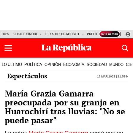
HOY
KEIKO FUJIMORI
FERIADO 6 DE AGOSTO
PRECIO DEL DÓLAR
MUNDI
LO ÚLTIMO
POLÍTICA
OPINIÓN
ECONOMÍA
SOCIEDAD
MUNDO
CIE
Espectáculos
17 Mar 2023 | 21:59 h
María Grazia Gamarra
preocupada por su granja en
Huarochirí tras lluvias: "No se
puede pasar"