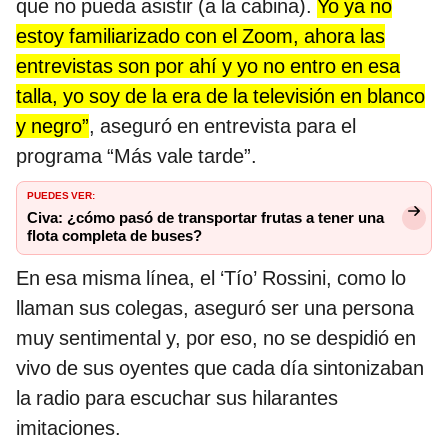
que no pueda asistir (a la cabina).
Yo ya no
estoy familiarizado con el Zoom, ahora las
entrevistas son por ahí y yo no entro en esa
talla, yo soy de la era de la televisión en blanco
y negro”
, aseguró en entrevista para el
programa “Más vale tarde”.
PUEDES VER:
Civa: ¿cómo pasó de transportar frutas a tener una
flota completa de buses?
En esa misma línea, el ‘Tío’ Rossini, como lo
llaman sus colegas, aseguró ser una persona
muy sentimental y, por eso, no se despidió en
vivo de sus oyentes que cada día sintonizaban
la radio para escuchar sus hilarantes
imitaciones.