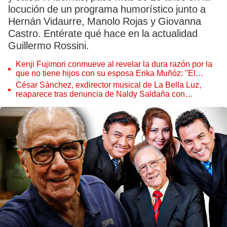
locución de un programa humorístico junto a
Hernán Vidaurre, Manolo Rojas y Giovanna
Castro. Entérate qué hace en la actualidad
Guillermo Rossini.
Kenji Fujimori conmueve al revelar la dura razón por la
que no tiene hijos con su esposa Erika Muñóz: "El
proceso judicial"
César Sánchez, exdirector musical de La Bella Luz,
reaparece tras denuncia de Naldy Saldaña con
polémico pedido