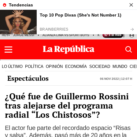
HOY
JORGE MESSI
ALIANZA LIMA VS SPORT BOYS
KENJI FUJIMORI
PRE
LO ÚLTIMO
POLÍTICA
OPINIÓN
ECONOMÍA
SOCIEDAD
MUNDO
CIE
Espectáculos
06 Nov 2022 | 12:07 h
¿Qué fue de Guillermo Rossini
tras alejarse del programa
radial “Los Chistosos”?
El actor fue parte del recordado espacio “Risas
y salsa”. Además, pasó más de 20 años en la