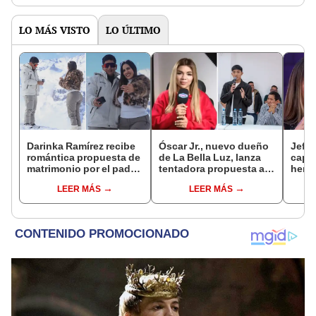
LO MÁS VISTO
LO ÚLTIMO
Darinka Ramírez recibe
Óscar Jr., nuevo dueño
Jeffe
romántica propuesta de
de La Bella Luz, lanza
capta
matrimonio por el padre
tentadora propuesta a
herm
de su hija: "Entre
Naldy Saldaña tras
Ramí
LEER MÁS
LEER MÁS
nervios, lágrimas y
denuncia por
Kanas
muchísima felicidad"
tocamientos: “Va a
tien
haber otro tipo de ley”