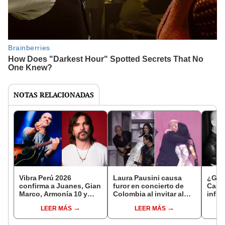
NOTAS RELACIONADAS
Vibra Perú 2026
Laura Pausini causa
¿Gia
confirma a Juanes, Gian
furor en concierto de
Cant
Marco, Armonía 10 y
Colombia al invitar al
infid
más artistas
escenario a Gian Marco
mens
LEER MÁS
LEER MÁS
y cantar juntos 'Hoy':
a la 
"Fue un honor"
Julia