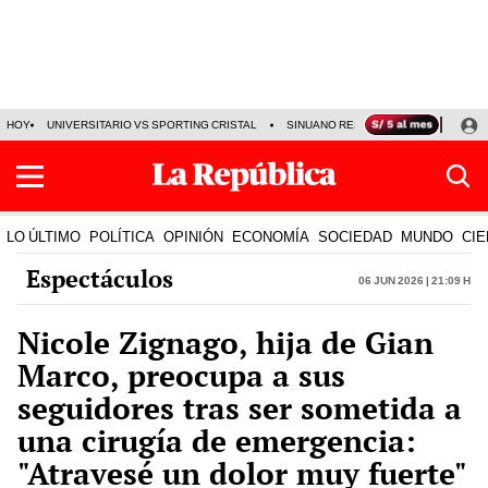
HOY
UNIVERSITARIO VS SPORTING CRISTAL
SINUANO RESULTADOS HOY
CA
LO ÚLTIMO
POLÍTICA
OPINIÓN
ECONOMÍA
SOCIEDAD
MUNDO
CIE
Espectáculos
06 Jun 2026 | 21:09 h
Nicole Zignago, hija de Gian
Marco, preocupa a sus
seguidores tras ser sometida a
una cirugía de emergencia:
"Atravesé un dolor muy fuerte"