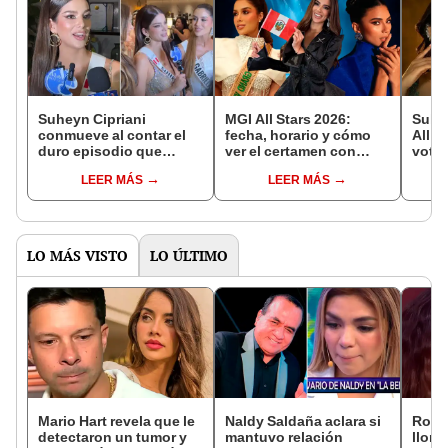
Suheyn Cipriani
MGI All Stars 2026:
Suhey
conmueve al contar el
fecha, horario y cómo
All S
duro episodio que
ver el certamen con
votar
marcó su infancia:
Suheyn Cipriani
para 
LEER MÁS
LEER MÁS
"Tengo una historia
muy fuerte que contar"
LO MÁS VISTO
LO ÚLTIMO
Mario Hart revela que le
Naldy Saldaña aclara si
Rosá
detectaron un tumor y
mantuvo relación
llora 