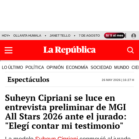
HOY
OLLANTA HUMALA
JANET TELLO
7 DE AGOSTO
TINKA RESULTADOS
LO ÚLTIMO
POLÍTICA
OPINIÓN
ECONOMÍA
SOCIEDAD
MUNDO
CIE
Espectáculos
26 May 2026 | 16:27 h
Suheyn Cipriani se luce en
entrevista preliminar de MGI
All Stars 2026 ante el jurado:
"Elegí contar mi testimonio"