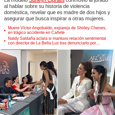
La modelo
Suheyn Cipriani
conmovió al jurado
al hablar sobre su historia de violencia
doméstica, revelar que es madre de dos hijos y
asegurar que busca inspirar a otras mujeres.
Muere Víctor Angobaldo, expareja de Shirley Cherres,
en trágico accidente en Cañete
Naldy Saldaña aclara si mantuvo relación sentimental
con director de La Bella Luz tras denunciarlo por
tocamientos: “Me parece muy bajo”