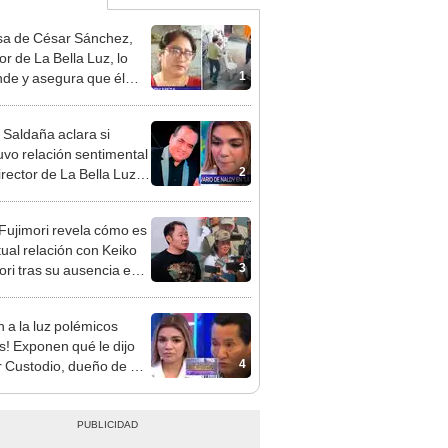
a de César Sánchez,
or de La Bella Luz, lo
1
nde y asegura que él
só relación clandestina
aldy Saldaña: "Hace
 Saldaña aclara si
ños"
vo relación sentimental
2
irector de La Bella Luz
denunciarlo por
ientos: “Me parece muy
 Fujimori revela cómo es
tual relación con Keiko
3
ori tras su ausencia en
entos: "Mi familia es
 mi suegra..."
n a la luz polémicos
s! Exponen qué le dijo
4
 Custodio, dueño de La
 Luz, a Naldy Saldaña
denunciar a director
al