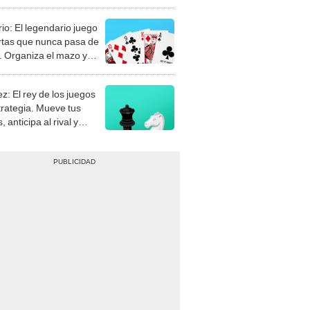
rio: El legendario juego
rtas que nunca pasa de
 Organiza el mazo y
stra tu habilidad.
z: El rey de los juegos
trategia. Mueve tus
, anticipa al rival y
gue el jaque mate.