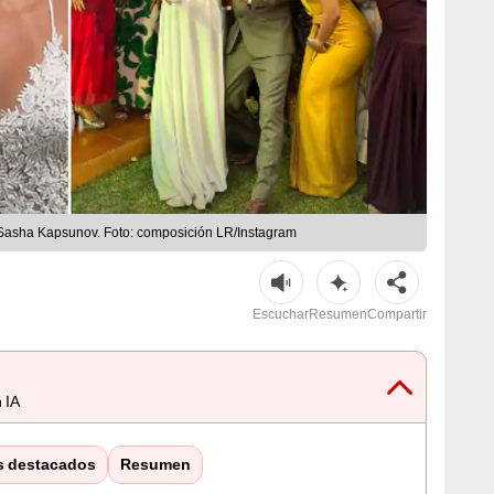
Sasha Kapsunov. Foto: composición LR/Instagram
Escuchar
Resumen
Compartir
 IA
s destacados
Resumen