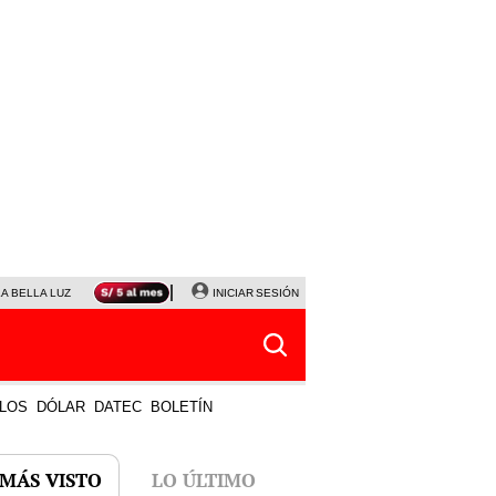
LA BELLA LUZ
MAGALY MEDINA
INICIAR SESIÓN
SINUANO RESULTADOS HOY
JANET TELLO
LOS
DÓLAR
DATEC
BOLETÍN
 MÁS VISTO
LO ÚLTIMO