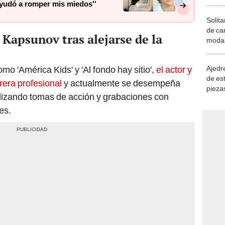
 ayudó a romper mis miedos''
Solita
de ca
 Kapsunov tras alejarse de la
moda.
demue
Ajedre
o 'América Kids' y 'Al fondo hay sitio',
el actor y
de es
rera profesional
y actualmente se desempeña
piezas
lizando tomas de acción y grabaciones con
consi
es.