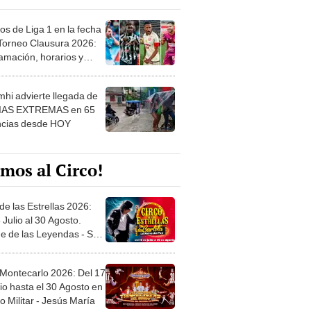
os de Liga 1 en la fecha
 Torneo Clausura 2026:
amación, horarios y
 ver
hi advierte llegada de
IAS EXTREMAS en 65
ncias desde HOY
mos al Circo!
de las Estrellas 2026:
 Julio al 30 Agosto.
e de las Leyendas - San
l
 Montecarlo 2026: Del 17
io hasta el 30 Agosto en
o Militar - Jesús María