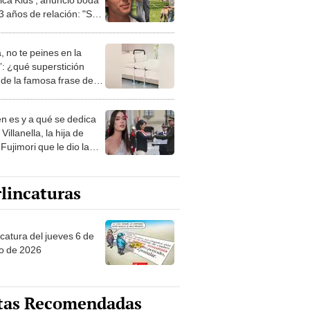
3 años de relación: "Se
el matri"
, no te peines en la
: ¿qué superstición
de la famosa frase de
nanitos Verdes?
n es y a qué se dedica
Villanella, la hija de
Fujimori que le dio la
 a nivel nacional?
lincaturas
ncatura del jueves 6 de
o de 2026
tas Recomendadas