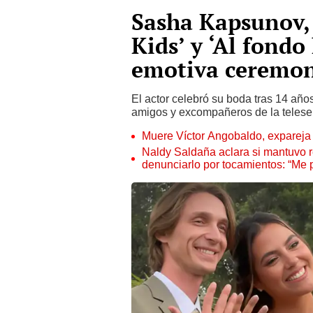
Sasha Kapsunov, 
Kids’ y ‘Al fondo 
emotiva ceremoni
El actor celebró su boda tras 14 año
amigos y excompañeros de la telese
Muere Víctor Angobaldo, expareja 
Naldy Saldaña aclara si mantuvo re
denunciarlo por tocamientos: “Me 