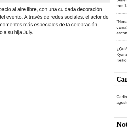
tras 1
acio al aire libre, con una cuidada decoración
viene 
del evento. A través de redes sociales, el actor de
“Nena
momentos más especiales de la celebración,
cama”
 a su hija July.
escon
los E
¿Quié
Kyara 
Keiko 
contra
Car
Carli
agost
No