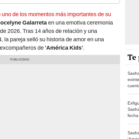
 uno de los momentos más importantes de su
Jocelyne Galarreta
en una emotiva ceremonia
de 2026. Tras 14 años de relación y una
 la pareja selló su historia de amor en una
s excompañeros de
'América Kids'
.
Te 
Sasha
exint
cuent
ser p
rompe
Exfigu
Sasha
fecha
revue
amor
Sasha
'Amér