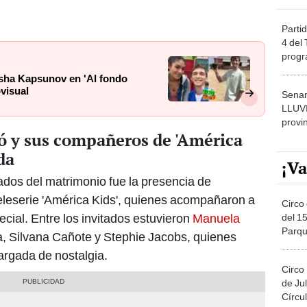
Partid
4 del
progr
dónde
asha Kapsunov en 'Al fondo
ovisual
Senam
LLUV
provi
ó y sus compañeros de 'América
da
¡Va
dos del matrimonio fue la presencia de
leserie 'América Kids', quienes acompañaron a
Circo 
ial. Entre los invitados estuvieron
Manuela
del 15
Parqu
, Silvana Cañote y Stephie Jacobs, quienes
Migue
argada de nostalgia.
Circo
de Jul
Círcul