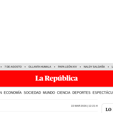
7 DE AGOSTO
OLLANTA HUMALA
PAPA LEÓN XIV
NALDY SALDAÑA
N
ECONOMÍA
SOCIEDAD
MUNDO
CIENCIA
DEPORTES
ESPECTÁCU
22 Mar 2026 | 12:21 h
LO