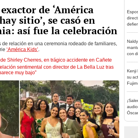
exactor de ‘América
Espos
hay sitio’, se casó en
direct
defie
a: así fue la celebración
confe
con N
Naldy
dos a
s de relación en una ceremonia rodeado de familiares,
mantu
rie
‘América Kids’
.
con d
de Shirley Cherres, en trágico accidente en Cañete
tras 
tocam
lación sentimental con director de La Bella Luz tras
Kenji
bajo”
parece muy bajo”
su ac
Fujim
los ev
Érika,
¡Sale
audio
Óscar
Bella
tras 
music