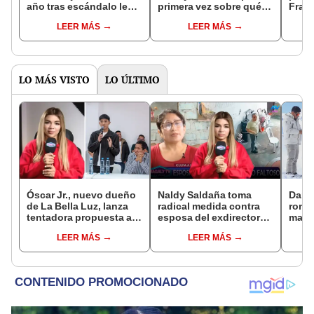
año tras escándalo legal
primera vez sobre qué
Franc
con Natalia Málaga: "No
relación tiene su madre
discu
LEER MÁS
LEER MÁS
lo crie así"
con Natalia Málaga: “No
escán
veo nada raro”
Mála
daño
LO MÁS VISTO
LO ÚLTIMO
Óscar Jr., nuevo dueño
Naldy Saldaña toma
Darin
de La Bella Luz, lanza
radical medida contra
romá
tentadora propuesta a
esposa del exdirector
matri
Naldy Saldaña tras
de La Bella Luz tras
de su
LEER MÁS
LEER MÁS
denuncia por
acusarla de tener
nervi
tocamientos: “Va a
relación con él: “Es
muchí
haber otro tipo de ley”
bastante grave”