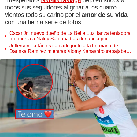
¡Inesperado!
Natalia Málaga
dejó en shock a
todos sus seguidores al gritar a los cuatro
vientos todo su cariño por el
amor de su vida
con una tierna serie de fotos.
Óscar Jr., nuevo dueño de La Bella Luz, lanza tentadora
propuesta a Naldy Saldaña tras denuncia por
tocamientos
Jefferson Farfán es captado junto a la hermana de
Darinka Ramírez mientras Xiomy Kanashiro trabajaba:
“Él tiene sus…”