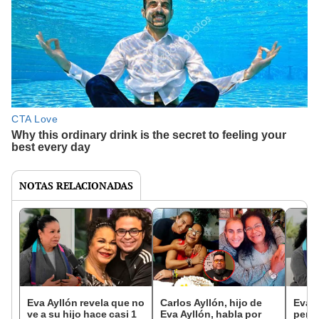
NOTAS RELACIONADAS
Eva Ayllón revela que no
Carlos Ayllón, hijo de
Eva A
ve a su hijo hace casi 1
Eva Ayllón, habla por
perdo