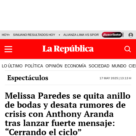
HOY
SINUANO RESULTADOS HOY
ALIANZA LIMA VS SPORT BOYS
JORGE MES
LO ÚLTIMO
POLÍTICA
OPINIÓN
ECONOMÍA
SOCIEDAD
MUNDO
CIE
Espectáculos
17 May 2025 | 13:13 h
Melissa Paredes se quita anillo
de bodas y desata rumores de
crisis con Anthony Aranda
tras lanzar fuerte mensaje:
“Cerrando el ciclo”