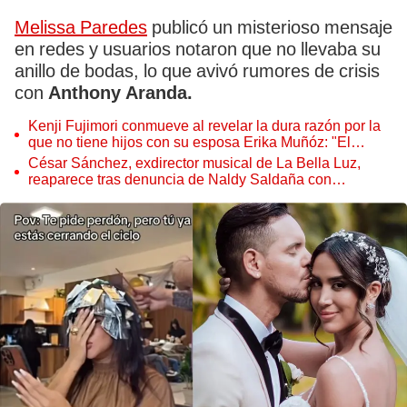
Melissa Paredes
publicó un misterioso mensaje
en redes y usuarios notaron que no llevaba su
anillo de bodas, lo que avivó rumores de crisis
con
Anthony Aranda.
Kenji Fujimori conmueve al revelar la dura razón por la
que no tiene hijos con su esposa Erika Muñóz: "El
proceso judicial"
César Sánchez, exdirector musical de La Bella Luz,
reaparece tras denuncia de Naldy Saldaña con
polémico pedido