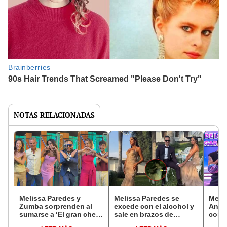
NOTAS RELACIONADAS
Melissa Paredes y
Melissa Paredes se
Melis
Zumba sorprenden al
excede con el alcohol y
Anth
sumarse a ‘El gran chef
sale en brazos de
confi
famosos: extremo’:
Anthony Aranda tras
espe