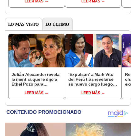
LEER MÁS
LEER MÁS
conoce a los 6 primeros
boda de Alejandra
hijo 
participantes
Baigorria
pres
LO MÁS VISTO
LO ÚLTIMO
Julián Alexander revela
‘Expulsan’ a Mark Vito
Reve
la mentira que le dijo a
del Perú tras revelarse
chat
Ethel Pozo para
su nuevo cargo luego
exdir
conquistarla: “Si no, no
de reencuentro con
Luz 
LEER MÁS
LEER MÁS
hubiéramos salido”
Keiko Fujimori: “Lo
exca
estoy devolviendo a su
te es
país”