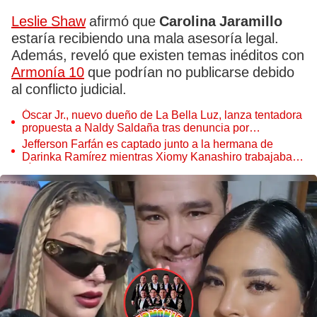
Leslie Shaw
afirmó que
Carolina Jaramillo
estaría recibiendo una mala asesoría legal.
Además, reveló que existen temas inéditos con
Armonía 10
que podrían no publicarse debido
al conflicto judicial.
Óscar Jr., nuevo dueño de La Bella Luz, lanza tentadora
propuesta a Naldy Saldaña tras denuncia por
tocamientos
Jefferson Farfán es captado junto a la hermana de
Darinka Ramírez mientras Xiomy Kanashiro trabajaba:
“Él tiene sus…”