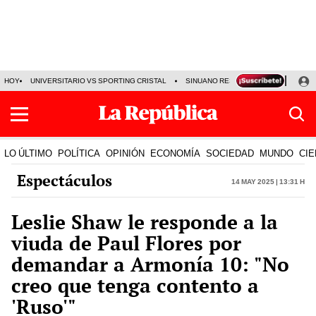
HOY
UNIVERSITARIO VS SPORTING CRISTAL
SINUANO RESULTADOS HOY
CA
LO ÚLTIMO
POLÍTICA
OPINIÓN
ECONOMÍA
SOCIEDAD
MUNDO
CIE
Espectáculos
14 May 2025 | 13:31 h
Leslie Shaw le responde a la
viuda de Paul Flores por
demandar a Armonía 10: "No
creo que tenga contento a
'Ruso'"