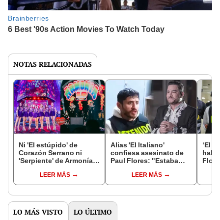
NOTAS RELACIONADAS
Ni 'El estúpido' de
Alias 'El Italiano'
‘El I
Corazón Serrano ni
confiesa asesinato de
haber
'Serpiente' de Armonía
Paul Flores: "Estaba
Flore
10: esta es la cumbia
borracho y me dijeron
dispa
LEER MÁS
LEER MÁS
más escuchada en
'dispara'"
ómni
YouTube
LO MÁS VISTO
LO ÚLTIMO