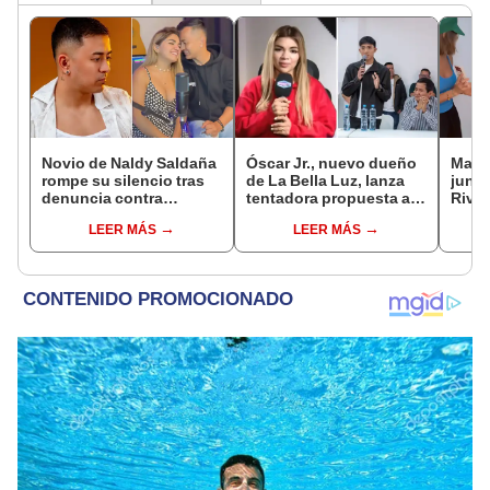
Novio de Naldy Saldaña
Óscar Jr., nuevo dueño
Mario
rompe su silencio tras
de La Bella Luz, lanza
junto
denuncia contra
tentadora propuesta a
Rivad
exdirector de La Bella
Naldy Saldaña tras
el di
LEER MÁS
LEER MÁS
Luz: "Tiene todo mi
denuncia por
sepa
apoyo"
tocamientos: “Va a
siemp
haber otro tipo de ley”