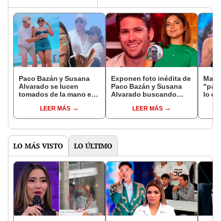
Paco Bazán y Susana
Exponen foto inédita de
Magal
Alvarado se lucen
Paco Bazán y Susana
"patá
tomados de la mano en
Alvarado buscando
lo co
su romántico paseo por
terrenos en Piura tras
Perú
LEER MÁS
LEER MÁS
República Dominicana
ampay besándose en
Alva
aeropuerto
divo
LO MÁS VISTO
LO ÚLTIMO