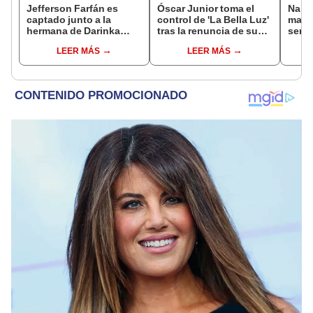
Jefferson Farfán es
Óscar Junior toma el
Naldy
captado junto a la
control de 'La Bella Luz'
mant
hermana de Darinka
tras la renuncia de su
senti
Ramírez mientras Xiomy
padre a la orquesta por
de La
LEER MÁS
LEER MÁS
Kanashiro trabajaba: “Él
caso Naldy Saldaña
denun
tiene sus…”
toca
pare