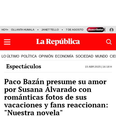
HOY
OLLANTA HUMALA
JANET TELLO
7 DE AGOSTO
TINKA RESULTADOS
LO ÚLTIMO
POLÍTICA
OPINIÓN
ECONOMÍA
SOCIEDAD
MUNDO
CIE
Espectáculos
15 Abr 2025 | 16:18 h
Paco Bazán presume su amor
por Susana Alvarado con
románticas fotos de sus
vacaciones y fans reaccionan:
"Nuestra novela"