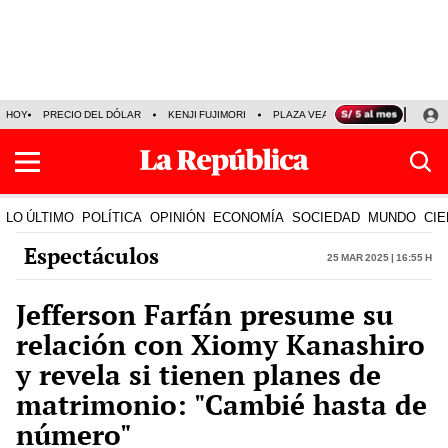
HOY
PRECIO DEL DÓLAR
KENJI FUJIMORI
PLAZA VEA
FERIADOS
KE
LO ÚLTIMO
POLÍTICA
OPINIÓN
ECONOMÍA
SOCIEDAD
MUNDO
CIE
Espectáculos
25 Mar 2025 | 16:55 h
Jefferson Farfán presume su
relación con Xiomy Kanashiro
y revela si tienen planes de
matrimonio: "Cambié hasta de
número"