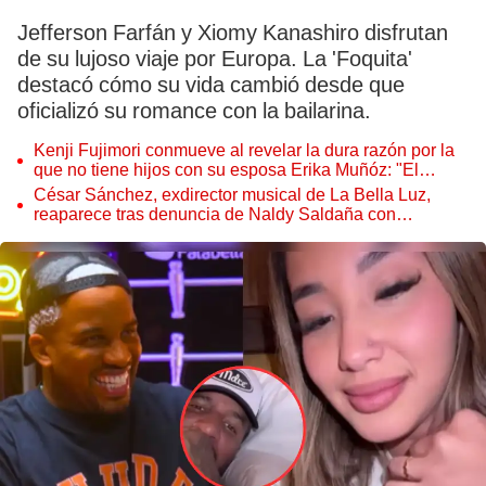
Jefferson Farfán y Xiomy Kanashiro disfrutan
de su lujoso viaje por Europa. La 'Foquita'
destacó cómo su vida cambió desde que
oficializó su romance con la bailarina.
Kenji Fujimori conmueve al revelar la dura razón por la
que no tiene hijos con su esposa Erika Muñóz: "El
proceso judicial"
César Sánchez, exdirector musical de La Bella Luz,
reaparece tras denuncia de Naldy Saldaña con
polémico pedido