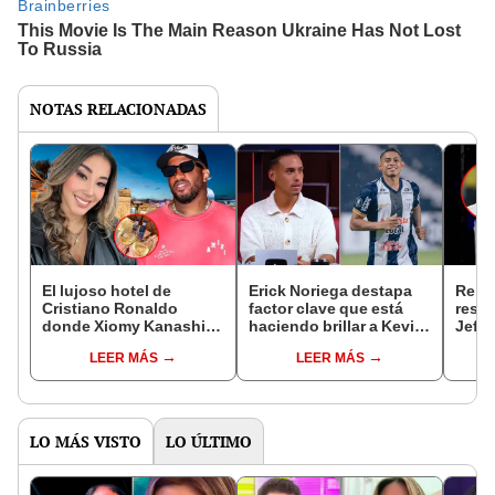
NOTAS RELACIONADAS
El lujoso hotel de
Erick Noriega destapa
Reim
Cristiano Ronaldo
factor clave que está
respo
donde Xiomy Kanashiro
haciendo brillar a Kevin
Jeffe
y Jefferson Farfán
Quevedo en Alianza
inten
LEER MÁS
LEER MÁS
disfrutan de España:
Lima: "No todos son
habla
hasta 350 euros por
iguales"
metro
noche
LO MÁS VISTO
LO ÚLTIMO